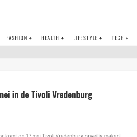
FASHION
HEALTH
LIFESTYLE
TECH
mei in de Tivoli Vredenburg
or komt op 17 mei Tivoli Vredenburg onveilig maken!