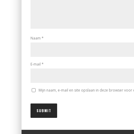
Naam
*
E-mail
*
Mijn naam, e-mail en site opslaan in deze browser voor 