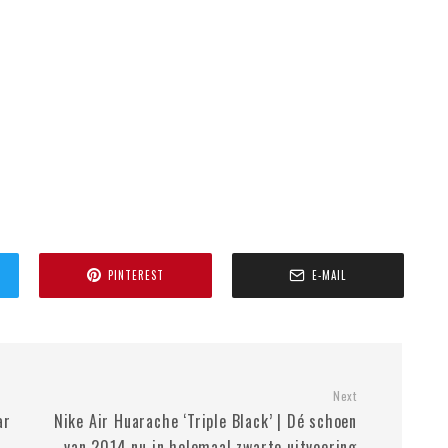
PINTEREST
E-MAIL
Next
ar
Nike Air Huarache ‘Triple Black’ | Dé schoen
van 2014 nu in helemaal zwarte uitvoering