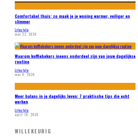
Comfortabel thuis: zo maak je je woning warmer, veiliger en
slimmer
Lifestyle
mei 22, 2026
Waarom koffiebekers ineens onderdeel zijn van jouw dagelijkse
routine
Lifestyle
mei 4, 2026
Meer balans in je dagelijks leven: 7 praktische tips die echt
werken
Lifestyle
april 18, 2026
WILLEKEURIG