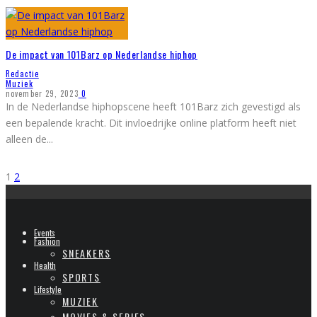
De impact van 101Barz op Nederlandse hiphop
Redactie
Muziek
november 29, 2023
0
In de Nederlandse hiphopscene heeft 101Barz zich gevestigd als
een bepalende kracht. Dit invloedrijke online platform heeft niet
alleen de
...
1
2
Events
Fashion
SNEAKERS
Health
SPORTS
Lifestyle
MUZIEK
MOVIES & SERIES