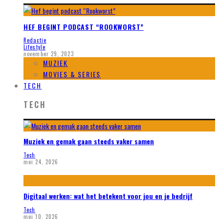
HEF BEGINT PODCAST “ROOKWORST”
Redactie
Lifestyle
november 29, 2023
MUZIEK
MOVIES & SERIES
TECH
TECH
Muziek en gemak gaan steeds vaker samen
Tech
mei 24, 2026
Digitaal werken: wat het betekent voor jou en je bedrijf
Tech
mei 10, 2026