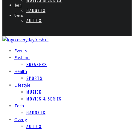
Tech
GADGETS
Overig
AUTO’S
Events
Fashion
SNEAKERS
Health
SPORTS
Lifestyle
MUZIEK
MOVIES & SERIES
Tech
GADGETS
Overig
AUTO’S