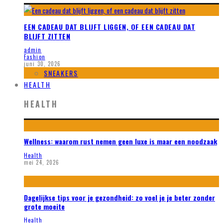
EEN CADEAU DAT BLIJFT LIGGEN, OF EEN CADEAU DAT
BLIJFT ZITTEN
admin
Fashion
juni 30, 2026
SNEAKERS
HEALTH
HEALTH
Wellness: waarom rust nemen geen luxe is maar een noodzaak
Health
mei 24, 2026
Dagelijkse tips voor je gezondheid: zo voel je je beter zonder
grote moeite
Health