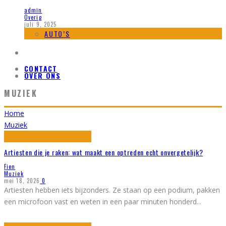
admin
Overig
juli 9, 2025
AUTO’S
CONTACT
OVER ONS
MUZIEK
Home
Muziek
Artiesten die je raken: wat maakt een optreden echt onvergetelijk?
Fien
Muziek
mei 18, 2026
0
Artiesten hebben iets bijzonders. Ze staan op een podium, pakken
een microfoon vast en weten in een paar minuten honderd
...