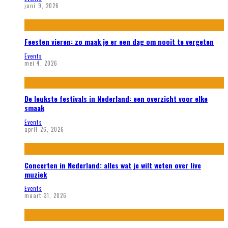
juni 9, 2026
Feesten vieren: zo maak je er een dag om nooit te vergeten
Events
mei 4, 2026
De leukste festivals in Nederland: een overzicht voor elke
smaak
Events
april 26, 2026
Concerten in Nederland: alles wat je wilt weten over live
muziek
Events
maart 31, 2026