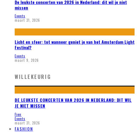
De leukste concerten van 2026 in Nederland: dit wil je niet
missen
Events
maart 31, 2026
Licht en sfeer: tot wanneer geniet je van het Amsterdam Light
Festival?
Events
maart 9, 2026
WILLEKEURIG
DE LEUKSTE CONCERTEN VAN 2026 IN NEDERLAND: DIT WIL
JE NIET MISSEN
Fien
Events
maart 31, 2026
FASHION