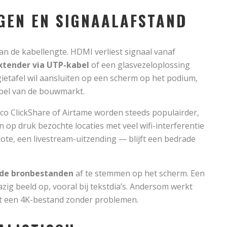
NGEN EN SIGNAALAFSTAND
n de kabellengte. HDMI verliest signaal vanaf
tender via UTP-kabel
of een glasvezeloplossing
egietafel wil aansluiten op een scherm op het podium,
bel van de bouwmarkt.
o ClickShare of Airtame worden steeds populairder,
op druk bezochte locaties met veel wifi-interferentie
te, een livestream-uitzending — blijft een bedrade
 de bronbestanden
af te stemmen op het scherm. Een
ig beeld op, vooral bij tekstdia’s. Andersom werkt
nt een 4K-bestand zonder problemen.