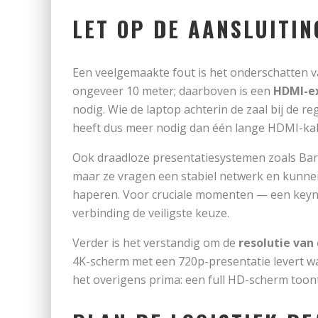
LET OP DE AANSLUITI
Een veelgemaakte fout is het onderschatten va
ongeveer 10 meter; daarboven is een
HDMI-ex
nodig. Wie de laptop achterin de zaal bij de r
heeft dus meer nodig dan één lange HDMI-ka
Ook draadloze presentatiesystemen zoals Barc
maar ze vragen een stabiel netwerk en kunnen 
haperen. Voor cruciale momenten — een keyno
verbinding de veiligste keuze.
Verder is het verstandig om de
resolutie van
4K-scherm met een 720p-presentatie levert waz
het overigens prima: een full HD-scherm too