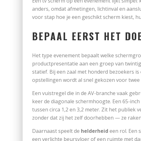
Een tv scherm op een evenement lijkt simpel: k
anders, omdat afmetingen, lichtinval en aans
voor stap hoe je een geschikt scherm kiest, hu
BEPAAL EERST HET DO
Het type evenement bepaalt welke schermgroot
productpresentatie aan een groep van twinti
statief. Bij een zaal met honderd bezoekers is 
opstellingen wordt al snel gekozen voor twee 
Een vuistregel die in de AV-branche vaak gebru
keer de diagonale schermhoogte. Een 65-inch 
tussen circa 1,2 en 3,2 meter. Zit het publiek 
zonder dat zij het zelf doorhebben — ze raken
Daarnaast speelt de
helderheid
een rol. Een 
een verlichte beursvloer of een ruimte met dagl