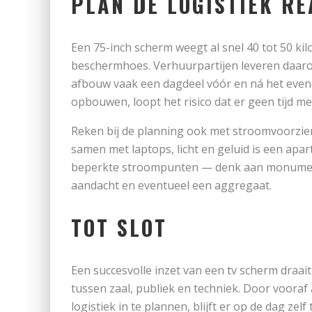
PLAN DE LOGISTIEK RE
Een 75-inch scherm weegt al snel 40 tot 50 ki
beschermhoes. Verhuurpartijen leveren daarom
afbouw vaak een dagdeel vóór en ná het even
opbouwen, loopt het risico dat er geen tijd me
Reken bij de planning ook met stroomvoorzien
samen met laptops, licht en geluid is een apa
beperkte stroompunten — denk aan monument
aandacht en eventueel een aggregaat.
TOT SLOT
Een succesvolle inzet van een tv scherm draai
tussen zaal, publiek en techniek. Door vooraf
logistiek in te plannen, blijft er op de dag zelf