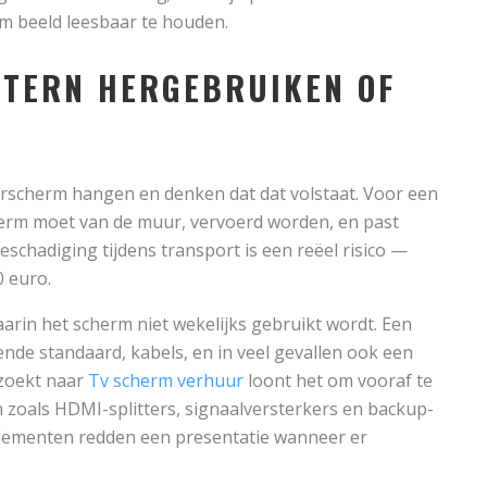
m beeld leesbaar te houden.
INTERN HERGEBRUIKEN OF
rscherm hangen en denken dat dat volstaat. Voor een
herm moet van de muur, vervoerd worden, en past
eschadiging tijdens transport is een reëel risico —
0 euro.
aarin het scherm niet wekelijks gebruikt wordt. Een
ende standaard, kabels, en in veel gevallen ook een
e zoekt naar
Tv scherm verhuur
loont het om vooraf te
 zoals HDMI-splitters, signaalversterkers en backup-
 elementen redden een presentatie wanneer er