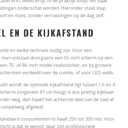
abel erin, beeld erop. In de praktijk loopt het vaak
luitingen onderschat worden. Hieronder staat stap
urt en inzet, zonder verrassingen op de dag zelf.
EL EN DE KIJKAFSTAND
te en welke techniek nodig zijn. Voor een
g man volstaat doorgaans een 55-inch scherm op een
een 75- of 86-inch model realistischer, en bij grotere
schermen verdeeld over de ruimte, of voor LED-walls.
ikt wordt: de optimale kijkafstand ligt tussen 1,5 en 4
scherm (ongeveer 81 cm hoog) is dus prettig kijkbaar
verder weg, dan haakt het achterste deel van de zaal af,
 simpelweg afgeleid.
standaard consumenten-tv haalt 250 tot 350 nits. Voor
icht is dat te weinig; daar zijn professionele