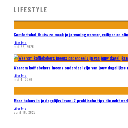
LIFESTYLE
Comfortabel thuis: zo maak je je woning warmer, veiliger en sl
Lifestyle
mei 22, 2026
Waarom koffiebekers ineens onderdeel zijn van jouw dagelijkse 
Lifestyle
mei 4, 2026
Meer balans in je dagelijks leven: 7 praktische tips die echt we
Lifestyle
april 18, 2026