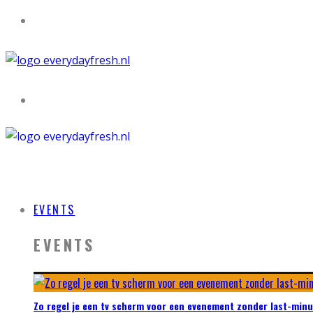
EVENTS
EVENTS
Zo regel je een tv scherm voor een evenement zonder last-minu