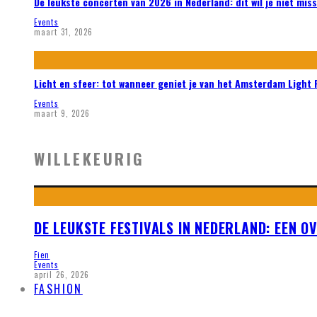
De leukste concerten van 2026 in Nederland: dit wil je niet mis
Events
maart 31, 2026
Licht en sfeer: tot wanneer geniet je van het Amsterdam Light 
Events
maart 9, 2026
WILLEKEURIG
DE LEUKSTE FESTIVALS IN NEDERLAND: EEN 
Fien
Events
april 26, 2026
FASHION