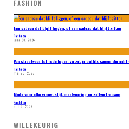
FASHION
Een cadeau dat blijft liggen, of een cadeau dat blijft zitten
Fashion
juni 30, 2026
Van streetwear tot rode loper: zo zet je outfits samen die echt
Fashion
mei 28, 2026
Mode voor elke vrouw: stijl, maatvoering en zelfvertrouwen
Fashion
mei 2, 2026
WILLEKEURIG