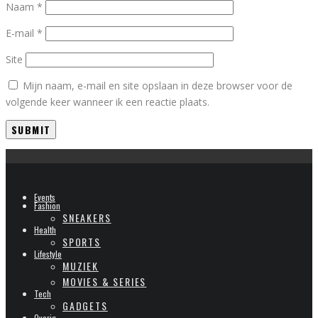
Naam
*
E-mail
*
Site
Mijn naam, e-mail en site opslaan in deze browser voor de
volgende keer wanneer ik een reactie plaats.
Events
Fashion
SNEAKERS
Health
SPORTS
Lifestyle
MUZIEK
MOVIES & SERIES
Tech
GADGETS
Overig