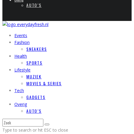
AUTO’S
Events
Fashion
SNEAKERS
Health
SPORTS
Lifestyle
MUZIEK
MOVIES & SERIES
Tech
GADGETS
Overig
AUTO’S
Type to search or hit ESC to close