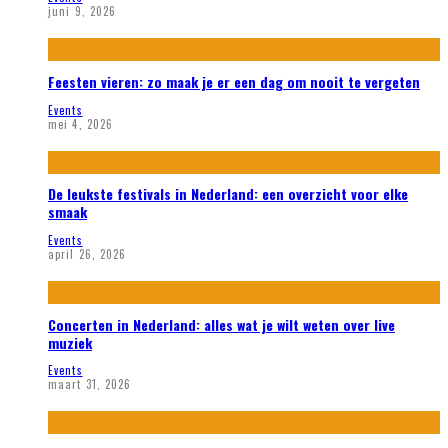
juni 9, 2026
Feesten vieren: zo maak je er een dag om nooit te vergeten
Events
mei 4, 2026
De leukste festivals in Nederland: een overzicht voor elke
smaak
Events
april 26, 2026
Concerten in Nederland: alles wat je wilt weten over live
muziek
Events
maart 31, 2026