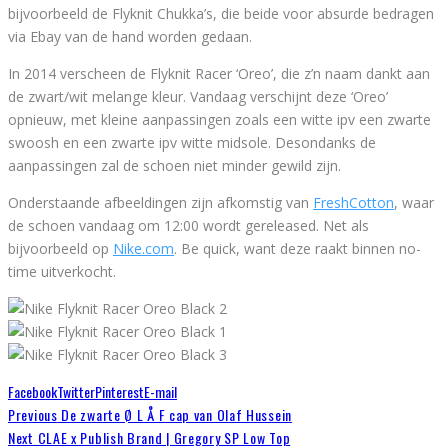
bijvoorbeeld de Flyknit Chukka’s, die beide voor absurde bedragen
via Ebay van de hand worden gedaan.
In 2014 verscheen de Flyknit Racer ‘Oreo’, die z’n naam dankt aan
de zwart/wit melange kleur. Vandaag verschijnt deze ‘Oreo’
opnieuw, met kleine aanpassingen zoals een witte ipv een zwarte
swoosh en een zwarte ipv witte midsole. Desondanks de
aanpassingen zal de schoen niet minder gewild zijn.
Onderstaande afbeeldingen zijn afkomstig van
FreshCotton
, waar
de schoen vandaag om 12:00 wordt gereleased. Net als
bijvoorbeeld op
Nike.com
. Be quick, want deze raakt binnen no-
time uitverkocht.
Facebook
Twitter
Pinterest
E-mail
Previous
De zwarte Ø L Å F cap van Olaf Hussein
Next
CLAE x Publish Brand | Gregory SP Low Top