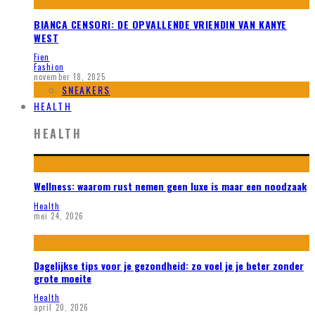
BIANCA CENSORI: DE OPVALLENDE VRIENDIN VAN KANYE
WEST
Fien
Fashion
november 18, 2025
SNEAKERS
HEALTH
HEALTH
Wellness: waarom rust nemen geen luxe is maar een noodzaak
Health
mei 24, 2026
Dagelijkse tips voor je gezondheid: zo voel je je beter zonder
grote moeite
Health
april 20, 2026