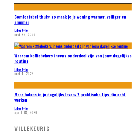
Comfortabel thuis: zo maak je je woning warmer, veiliger en
slimmer
Lifestyle
mei 22, 2026
Waarom koffiebekers ineens onderdeel zijn van jouw dagelijkse
routine
Lifestyle
mei 4, 2026
Meer balans in je dagelijks leven: 7 praktische tips die echt
werken
Lifestyle
april 18, 2026
WILLEKEURIG