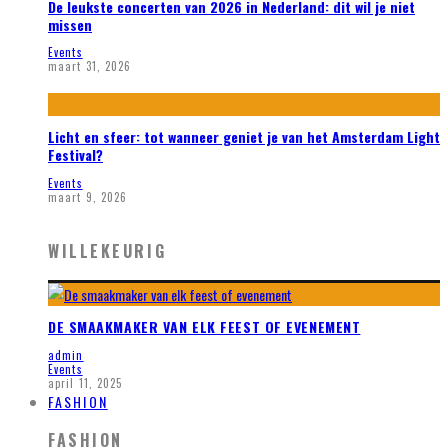
De leukste concerten van 2026 in Nederland: dit wil je niet
missen
Events
maart 31, 2026
Licht en sfeer: tot wanneer geniet je van het Amsterdam Light
Festival?
Events
maart 9, 2026
WILLEKEURIG
DE SMAAKMAKER VAN ELK FEEST OF EVENEMENT
admin
Events
april 11, 2025
FASHION
FASHION