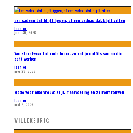
Een cadeau dat blijft liggen, of een cadeau dat blijft zitten
Fashion
juni 30, 2026
Van streetwear tot rode loper: zo zet je outfits samen die
echt werken
Fashion
mei 28, 2026
Mode voor elke vrouw: stijl, maatvoering en zelfvertrouwen
Fashion
mei 2, 2026
WILLEKEURIG