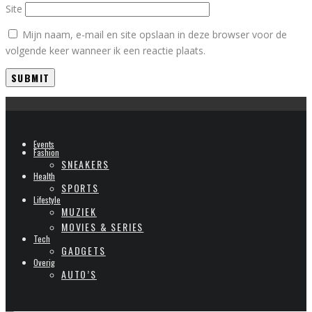
Site
Mijn naam, e-mail en site opslaan in deze browser voor de
volgende keer wanneer ik een reactie plaats.
Events
Fashion
SNEAKERS
Health
SPORTS
Lifestyle
MUZIEK
MOVIES & SERIES
Tech
GADGETS
Overig
AUTO’S