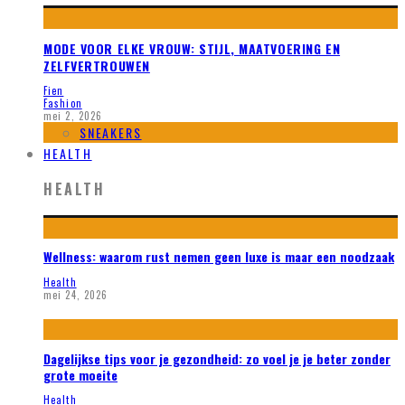
MODE VOOR ELKE VROUW: STIJL, MAATVOERING EN
ZELFVERTROUWEN
Fien
Fashion
mei 2, 2026
SNEAKERS
HEALTH
HEALTH
Wellness: waarom rust nemen geen luxe is maar een noodzaak
Health
mei 24, 2026
Dagelijkse tips voor je gezondheid: zo voel je je beter zonder
grote moeite
Health