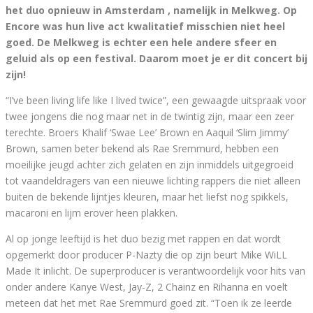
het duo opnieuw in Amsterdam , namelijk in Melkweg. Op
Encore was hun live act kwalitatief misschien niet heel
goed. De Melkweg is echter een hele andere sfeer en
geluid als op een festival. Daarom moet je er dit concert bij
zijn!
“I’ve been living life like I lived twice”, een gewaagde uitspraak voor
twee jongens die nog maar net in de twintig zijn, maar een zeer
terechte. Broers Khalif ‘Swae Lee’ Brown en Aaquil ‘Slim Jimmy’
Brown, samen beter bekend als Rae Sremmurd, hebben een
moeilijke jeugd achter zich gelaten en zijn inmiddels uitgegroeid
tot vaandeldragers van een nieuwe lichting rappers die niet alleen
buiten de bekende lijntjes kleuren, maar het liefst nog spikkels,
macaroni en lijm erover heen plakken.
Al op jonge leeftijd is het duo bezig met rappen en dat wordt
opgemerkt door producer P-Nazty die op zijn beurt Mike WiLL
Made It inlicht. De superproducer is verantwoordelijk voor hits van
onder andere Kanye West, Jay-Z, 2 Chainz en Rihanna en voelt
meteen dat het met Rae Sremmurd goed zit. “Toen ik ze leerde