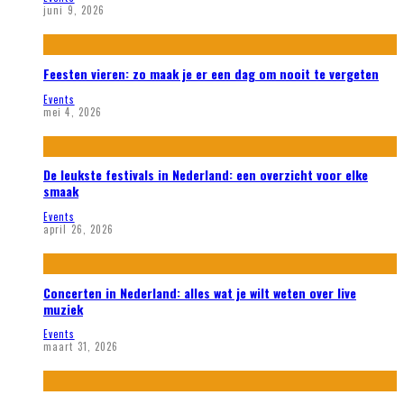
juni 9, 2026
Feesten vieren: zo maak je er een dag om nooit te vergeten
Events
mei 4, 2026
De leukste festivals in Nederland: een overzicht voor elke
smaak
Events
april 26, 2026
Concerten in Nederland: alles wat je wilt weten over live
muziek
Events
maart 31, 2026