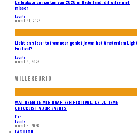
De leukste concerten van 2026 in Nederland: dit wil je niet
missen
Events
maart 31, 2026
Licht en sfeer: tot wanneer geniet je van het Amsterdam Light
Festival?
Events
maart 9, 2026
WILLEKEURIG
WAT NEEM JE MEE NAAR EEN FESTIVAL: DE ULTIEME
CHECKLIST VOOR EVENTS
Fien
Events
maart 5, 2026
FASHION