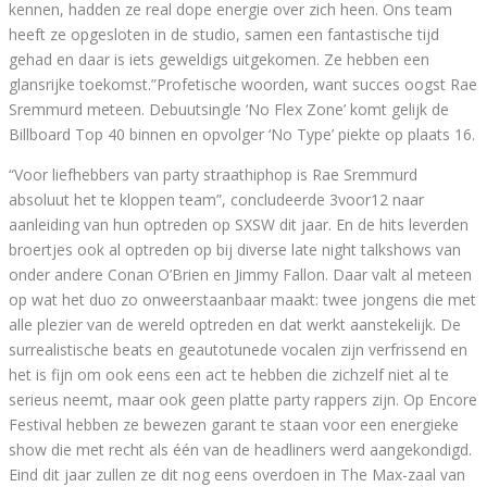
kennen, hadden ze real dope energie over zich heen. Ons team
heeft ze opgesloten in de studio, samen een fantastische tijd
gehad en daar is iets geweldigs uitgekomen. Ze hebben een
glansrijke toekomst.”Profetische woorden, want succes oogst Rae
Sremmurd meteen. Debuutsingle ‘No Flex Zone’ komt gelijk de
Billboard Top 40 binnen en opvolger ‘No Type’ piekte op plaats 16.
“Voor liefhebbers van party straathiphop is Rae Sremmurd
absoluut het te kloppen team”, concludeerde 3voor12 naar
aanleiding van hun optreden op SXSW dit jaar. En de hits leverden
broertjes ook al optreden op bij diverse late night talkshows van
onder andere Conan O’Brien en Jimmy Fallon. Daar valt al meteen
op wat het duo zo onweerstaanbaar maakt: twee jongens die met
alle plezier van de wereld optreden en dat werkt aanstekelijk. De
surrealistische beats en geautotunede vocalen zijn verfrissend en
het is fijn om ook eens een act te hebben die zichzelf niet al te
serieus neemt, maar ook geen platte party rappers zijn. Op Encore
Festival hebben ze bewezen garant te staan voor een energieke
show die met recht als één van de headliners werd aangekondigd.
Eind dit jaar zullen ze dit nog eens overdoen in The Max-zaal van