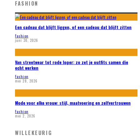
FASHION
Een cadeau dat blijft liggen, of een cadeau dat blijft zitten
Fashion
juni 30, 2026
Van streetwear tot rode loper: zo zet je outfits samen die
echt werken
Fashion
mei 28, 2026
Mode voor elke vrouw: stijl, maatvoering en zelfvertrouwen
Fashion
mei 2, 2026
WILLEKEURIG