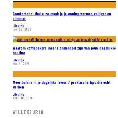
Comfortabel thuis: zo maak je je woning warmer, veiliger en
slimmer
Lifestyle
mei 22, 2026
Waarom koffiebekers ineens onderdeel zijn van jouw dagelijkse
routine
Lifestyle
mei 4, 2026
Meer balans in je dagelijks leven: 7 praktische tips die echt
werken
Lifestyle
april 18, 2026
WILLEKEURIG