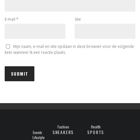
E-mail
*
Site
Mijn naam, e-mail en site opslaan in deze browser voor de volgende
keer wanneer ik een reactie plaats.
Fashion
Health
SNEAKERS
SPORTS
Events
Lifestyle