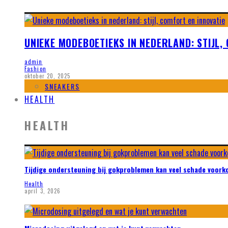
UNIEKE MODEBOETIEKS IN NEDERLAND: STIJL,
admin
Fashion
oktober 20, 2025
SNEAKERS
HEALTH
HEALTH
Tijdige ondersteuning bij gokproblemen kan veel schade voor
Health
april 3, 2026