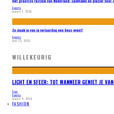
Het grootste festival van Nederland: spektakel en plezier voor 
Events
maart 1, 2026
Zo maak je van je verjaardag een heus event!
Events
mei 23, 2025
WILLEKEURIG
LICHT EN SFEER: TOT WANNEER GENIET JE VA
Fien
Events
maart 9, 2026
FASHION