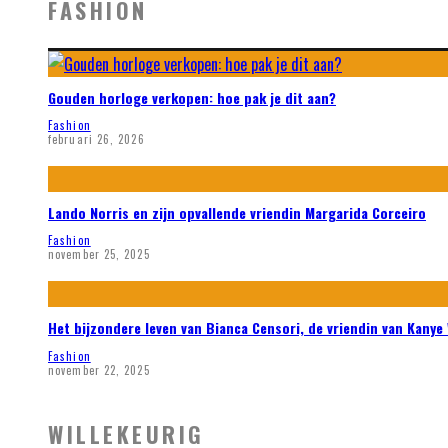
FASHION
Gouden horloge verkopen: hoe pak je dit aan?
Fashion
februari 26, 2026
Lando Norris en zijn opvallende vriendin Margarida Corceiro
Fashion
november 25, 2025
Het bijzondere leven van Bianca Censori, de vriendin van Kanye
Fashion
november 22, 2025
WILLEKEURIG