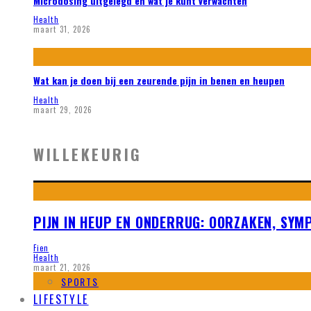
Microdosing uitgelegd en wat je kunt verwachten
Health
maart 31, 2026
Wat kan je doen bij een zeurende pijn in benen en heupen
Health
maart 29, 2026
WILLEKEURIG
PIJN IN HEUP EN ONDERRUG: OORZAKEN, SYM
Fien
Health
maart 21, 2026
SPORTS
LIFESTYLE