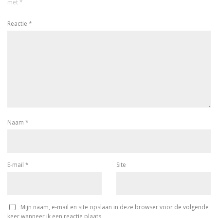
met
*
Reactie
*
Naam
*
E-mail
*
Site
Mijn naam, e-mail en site opslaan in deze browser voor de volgende
keer wanneer ik een reactie plaats.