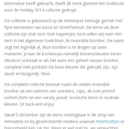
Arternative heeft gebracht, heeft dit merk gisteren het lookbook
voor de Holiday 2014 collectie gedropt.
De collectie is gebaseerd op de Antwerpse heritage gemixt met
fijne elementen van kunst en streetfashion. De items uit deze
collectie zijn stuk voor stuk toppertjes, toch willen wij even één
item in het algemeen toelichten: de reversible bomber. De naam
zegt het eigenlijk al, deze bomber is te dragen op twee
manieren. Je kan de bomberjas namelijk binnenstebuiten keren.
Hierdoor ontstaat er als het ware een geheel nieuwe bomber,
compleet met pockets! De twee kleuren die gebruikt zijn, zijn
zwart en burgundy. Nice!
De complete collectie bestaat naast de unieke reversible
bomber uit een selectie van sweaters, caps, all over printed
oxford shirts en een varsity jacket. Iconische items in neutrale
kleuren. Sit back and enjoy.
Vanaf 5 december zijn de items verkrijgbaar in de shop van
Artenative en bij geselecteerde retailers waarvan
FreshCotton
er
bijvoorbeeld één zal zijn. Wees er wel snel bij, wij verwachten