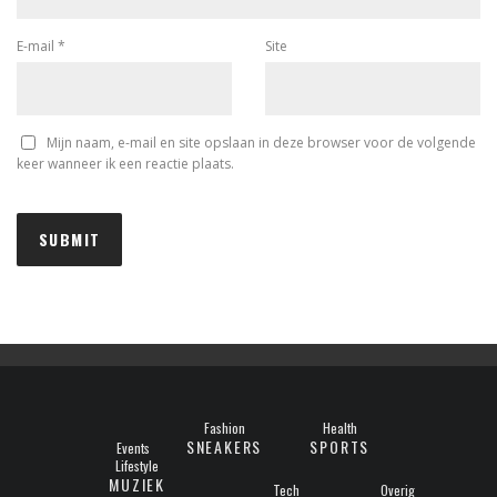
E-mail
*
Site
Mijn naam, e-mail en site opslaan in deze browser voor de volgende
keer wanneer ik een reactie plaats.
Fashion
Health
SNEAKERS
SPORTS
Events
Lifestyle
MUZIEK
Tech
Overig