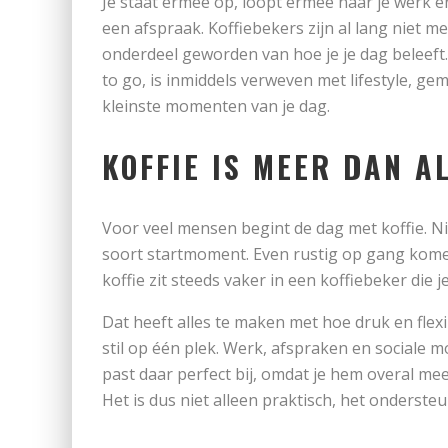
Je staat ermee op, loopt ermee naar je werk
een afspraak. Koffiebekers zijn al lang niet me
onderdeel geworden van hoe je je dag beleeft.
to go, is inmiddels verweven met lifestyle, gema
kleinste momenten van je dag.
KOFFIE IS MEER DAN A
Voor veel mensen begint de dag met koffie. N
soort startmoment. Even rustig op gang komen
koffie zit steeds vaker in een koffiebeker die
Dat heeft alles te maken met hoe druk en flexi
stil op één plek. Werk, afspraken en sociale
past daar perfect bij, omdat je hem overal me
Het is dus niet alleen praktisch, het ondersteu