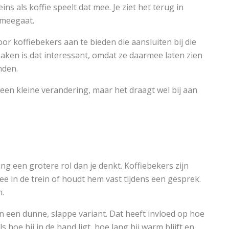
ns als koffie speelt dat mee. Je ziet het terug in
 meegaat.
or koffiebekers aan te bieden die aansluiten bij die
aken is dat interessant, omdat ze daarmee laten zien
nden.
 een kleine verandering, maar het draagt wel bij aan
g een grotere rol dan je denkt. Koffiebekers zijn
mee in de trein of houdt hem vast tijdens een gesprek.
n.
an een dunne, slappe variant. Dat heeft invloed op hoe
als hoe hij in de hand ligt, hoe lang hij warm blijft en