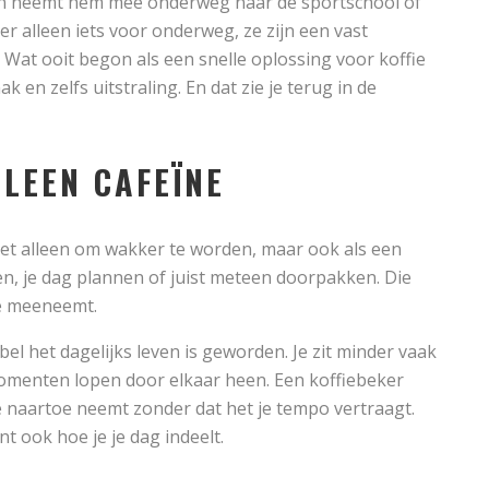
 en neemt hem mee onderweg naar de sportschool of
er alleen iets voor onderweg, ze zijn een vast
 Wat ooit begon als een snelle oplossing voor koffie
k en zelfs uitstraling. En dat zie je terug in de
LLEEN CAFEÏNE
iet alleen om wakker te worden, maar ook als een
, je dag plannen of juist meteen doorpakken. Die
 je meeneemt.
bel het dagelijks leven is geworden. Je zit minder vaak
 momenten lopen door elkaar heen. Een koffiebeker
e naartoe neemt zonder dat het je tempo vertraagt.
nt ook hoe je je dag indeelt.