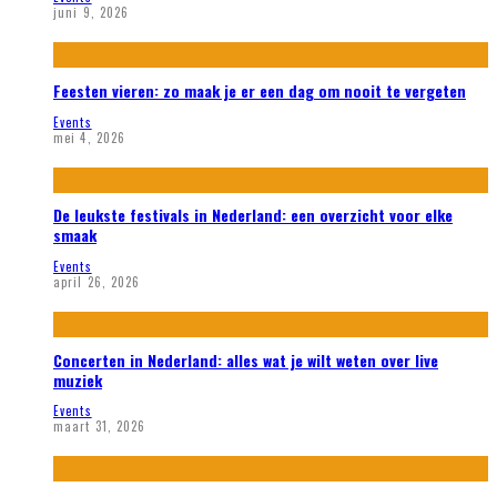
juni 9, 2026
Feesten vieren: zo maak je er een dag om nooit te vergeten
Events
mei 4, 2026
De leukste festivals in Nederland: een overzicht voor elke
smaak
Events
april 26, 2026
Concerten in Nederland: alles wat je wilt weten over live
muziek
Events
maart 31, 2026