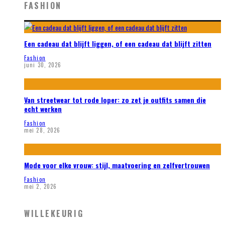
FASHION
Een cadeau dat blijft liggen, of een cadeau dat blijft zitten
Fashion
juni 30, 2026
Van streetwear tot rode loper: zo zet je outfits samen die
echt werken
Fashion
mei 28, 2026
Mode voor elke vrouw: stijl, maatvoering en zelfvertrouwen
Fashion
mei 2, 2026
WILLEKEURIG