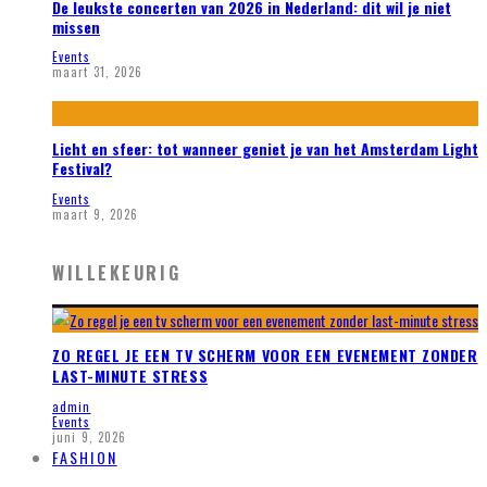
De leukste concerten van 2026 in Nederland: dit wil je niet
missen
Events
maart 31, 2026
Licht en sfeer: tot wanneer geniet je van het Amsterdam Light
Festival?
Events
maart 9, 2026
WILLEKEURIG
ZO REGEL JE EEN TV SCHERM VOOR EEN EVENEMENT ZONDER
LAST-MINUTE STRESS
admin
Events
juni 9, 2026
FASHION