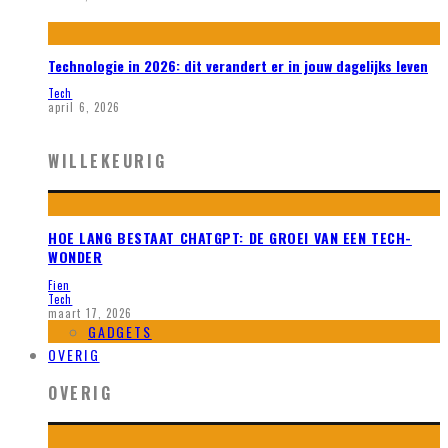
Technologie in 2026: dit verandert er in jouw dagelijks leven
Tech
april 6, 2026
WILLEKEURIG
HOE LANG BESTAAT CHATGPT: DE GROEI VAN EEN TECH-
WONDER
Fien
Tech
maart 17, 2026
GADGETS
OVERIG
OVERIG