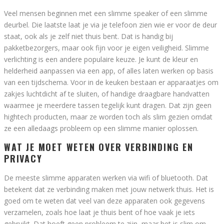
Veel mensen beginnen met een slimme speaker of een slimme
deurbel. Die laatste laat je via je telefoon zien wie er voor de deur
staat, ook als je zelf niet thuis bent. Dat is handig bij
pakketbezorgers, maar ook fijn voor je eigen veiligheid. Slimme
verlichting is een andere populaire keuze. Je kunt de kleur en
helderheid aanpassen via een app, of alles laten werken op basis
van een tijdschema. Voor in de keuken bestaan er apparaatjes om
zakjes luchtdicht af te sluiten, of handige draagbare handvatten
waarmee je meerdere tassen tegelijk kunt dragen. Dat zijn geen
hightech producten, maar ze worden toch als slim gezien omdat
ze een alledaags probleem op een slimme manier oplossen.
WAT JE MOET WETEN OVER VERBINDING EN
PRIVACY
De meeste slimme apparaten werken via wifi of bluetooth. Dat
betekent dat ze verbinding maken met jouw netwerk thuis. Het is
goed om te weten dat veel van deze apparaten ook gegevens
verzamelen, zoals hoe laat je thuis bent of hoe vaak je iets
gebruikt. Dat hoeft geen probleem te zijn, maar het is slim om