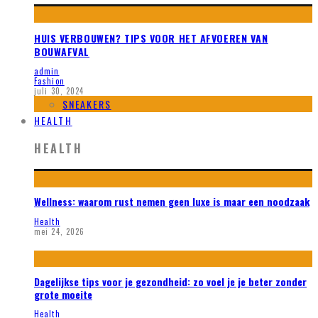
HUIS VERBOUWEN? TIPS VOOR HET AFVOEREN VAN
BOUWAFVAL
admin
Fashion
juli 30, 2024
SNEAKERS
HEALTH
HEALTH
Wellness: waarom rust nemen geen luxe is maar een noodzaak
Health
mei 24, 2026
Dagelijkse tips voor je gezondheid: zo voel je je beter zonder
grote moeite
Health