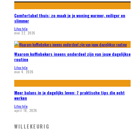
Comfortabel thuis: zo maak je je woning warmer, veiliger en
slimmer
Lifestyle
mei 22, 2026
Waarom koffiebekers ineens onderdeel zijn van jouw dagelijkse
routine
Lifestyle
mei 4, 2026
Meer balans in je dagelijks leven: 7 praktische tips die echt
werken
Lifestyle
april 18, 2026
WILLEKEURIG