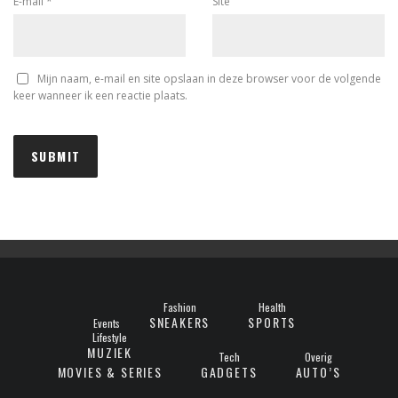
E-mail
*
Site
Mijn naam, e-mail en site opslaan in deze browser voor de volgende
keer wanneer ik een reactie plaats.
Fashion
Health
SNEAKERS
SPORTS
Events
Lifestyle
MUZIEK
Tech
Overig
MOVIES & SERIES
GADGETS
AUTO’S