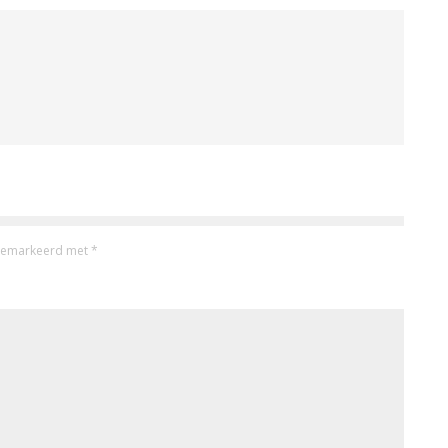
n gemarkeerd met
*