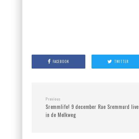
FACEBOOK
TWITTER
Previous
Sremmlife! 9 december Rae Sremmurd live
in de Melkweg