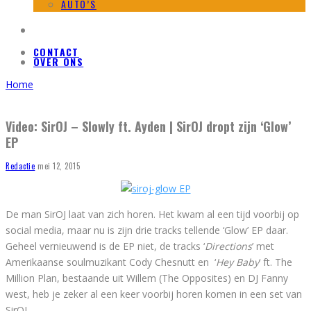
AUTO’S
CONTACT
OVER ONS
Home
Video: SirOJ – Slowly ft. Ayden | SirOJ dropt zijn ‘Glow’
EP
Redactie
mei 12, 2015
De man SirOJ laat van zich horen. Het kwam al een tijd voorbij op
social media, maar nu is zijn drie tracks tellende ‘Glow’ EP daar.
Geheel vernieuwend is de EP niet, de tracks ‘
Directions
’ met
Amerikaanse soulmuzikant Cody Chesnutt en ‘
Hey Baby
‘ ft. The
Million Plan, bestaande uit Willem (The Opposites) en DJ Fanny
west, heb je zeker al een keer voorbij horen komen in een set van
SirOJ.