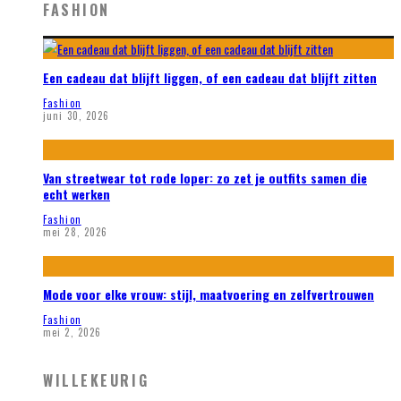
FASHION
Een cadeau dat blijft liggen, of een cadeau dat blijft zitten
Fashion
juni 30, 2026
Van streetwear tot rode loper: zo zet je outfits samen die
echt werken
Fashion
mei 28, 2026
Mode voor elke vrouw: stijl, maatvoering en zelfvertrouwen
Fashion
mei 2, 2026
WILLEKEURIG