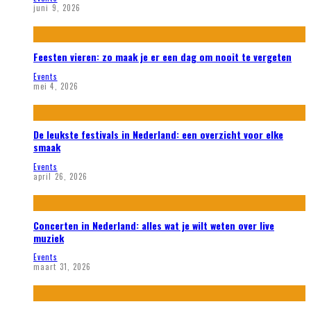
juni 9, 2026
Feesten vieren: zo maak je er een dag om nooit te vergeten
Events
mei 4, 2026
De leukste festivals in Nederland: een overzicht voor elke
smaak
Events
april 26, 2026
Concerten in Nederland: alles wat je wilt weten over live
muziek
Events
maart 31, 2026