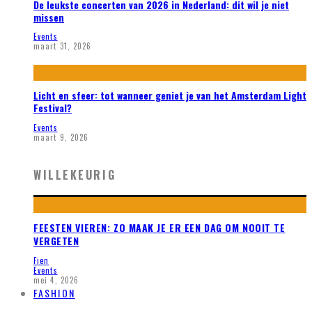
De leukste concerten van 2026 in Nederland: dit wil je niet
missen
Events
maart 31, 2026
Licht en sfeer: tot wanneer geniet je van het Amsterdam Light
Festival?
Events
maart 9, 2026
WILLEKEURIG
FEESTEN VIEREN: ZO MAAK JE ER EEN DAG OM NOOIT TE
VERGETEN
Fien
Events
mei 4, 2026
FASHION