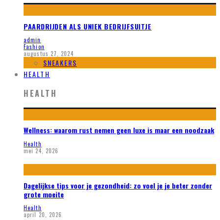
PAARDRIJDEN ALS UNIEK BEDRIJFSUITJE
admin
Fashion
augustus 27, 2024
SNEAKERS
HEALTH
HEALTH
Wellness: waarom rust nemen geen luxe is maar een noodzaak
Health
mei 24, 2026
Dagelijkse tips voor je gezondheid: zo voel je je beter zonder
grote moeite
Health
april 20, 2026