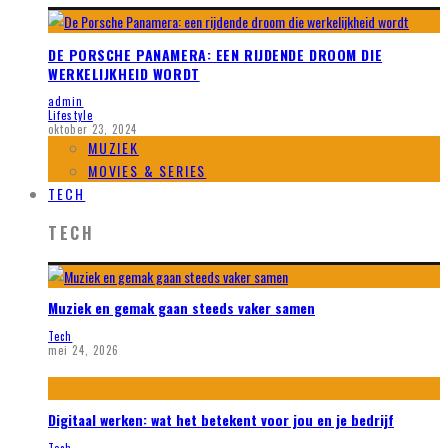
DE PORSCHE PANAMERA: EEN RIJDENDE DROOM DIE
WERKELIJKHEID WORDT
admin
Lifestyle
oktober 23, 2024
MUZIEK
MOVIES & SERIES
TECH
TECH
Muziek en gemak gaan steeds vaker samen
Tech
mei 24, 2026
Digitaal werken: wat het betekent voor jou en je bedrijf
Tech