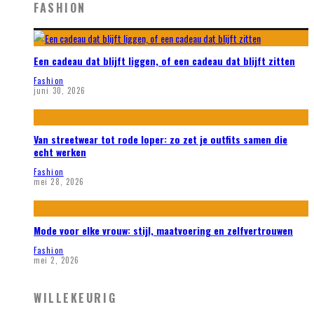
FASHION
Een cadeau dat blijft liggen, of een cadeau dat blijft zitten
Fashion
juni 30, 2026
Van streetwear tot rode loper: zo zet je outfits samen die
echt werken
Fashion
mei 28, 2026
Mode voor elke vrouw: stijl, maatvoering en zelfvertrouwen
Fashion
mei 2, 2026
WILLEKEURIG