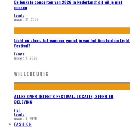
De leukste concerten van 2026 in Nederland: dit wil je niet
missen
Events
maart 31, 2026
Licht en sfeer: tot wanneer geniet je van het Amsterdam Light
Festival?
Events
maart 9, 2026
WILLEKEURIG
ALLES OVER INTENTS FESTIVAL: LOCATIE, SFEER EN
BELEVING
Fien
Events
maart 3, 2026
FASHION