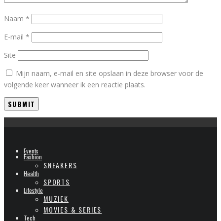
Naam
*
E-mail
*
Site
Mijn naam, e-mail en site opslaan in deze browser voor de
volgende keer wanneer ik een reactie plaats.
Events
Fashion
SNEAKERS
Health
SPORTS
Lifestyle
MUZIEK
MOVIES & SERIES
Tech