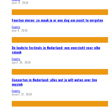
juni 9, 2026
Feesten vieren: zo maak je er een dag om nooit te vergeten
Events
mei 4, 2026
De leukste festivals in Nederland: een overzicht voor elke
smaak
Events
april 26, 2026
Concerten in Nederland: alles wat je wilt weten over live
muziek
Events
maart 31, 2026