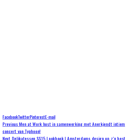
Facebook
Twitter
Pinterest
E-mail
Previous
Men at Work host in samenwerking met Anerkjendt intiem
concert van Typhoon!
Next
Delikatessen SS15 Lookbook | Amsterdams design op z’n best