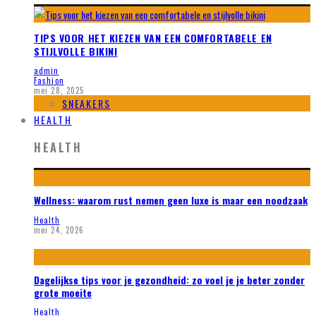
TIPS VOOR HET KIEZEN VAN EEN COMFORTABELE EN
STIJLVOLLE BIKINI
admin
Fashion
mei 28, 2025
SNEAKERS
HEALTH
HEALTH
Wellness: waarom rust nemen geen luxe is maar een noodzaak
Health
mei 24, 2026
Dagelijkse tips voor je gezondheid: zo voel je je beter zonder
grote moeite
Health