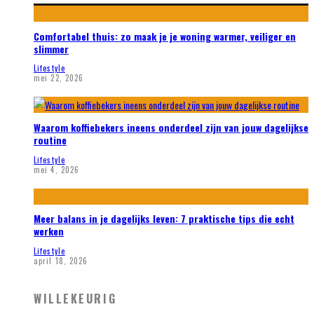
Comfortabel thuis: zo maak je je woning warmer, veiliger en
slimmer
Lifestyle
mei 22, 2026
Waarom koffiebekers ineens onderdeel zijn van jouw dagelijkse
routine
Lifestyle
mei 4, 2026
Meer balans in je dagelijks leven: 7 praktische tips die echt
werken
Lifestyle
april 18, 2026
WILLEKEURIG