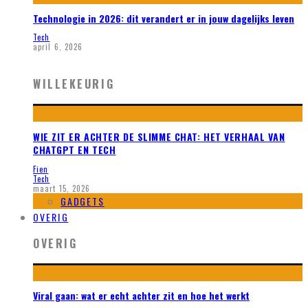
Technologie in 2026: dit verandert er in jouw dagelijks leven
Tech
april 6, 2026
WILLEKEURIG
WIE ZIT ER ACHTER DE SLIMME CHAT: HET VERHAAL VAN
CHATGPT EN TECH
Fien
Tech
maart 15, 2026
GADGETS
OVERIG
OVERIG
Viral gaan: wat er echt achter zit en hoe het werkt