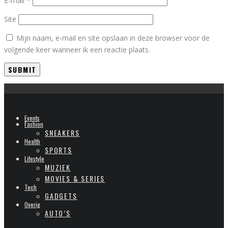
E-mail
*
Site
Mijn naam, e-mail en site opslaan in deze browser voor de
volgende keer wanneer ik een reactie plaats.
Events
Fashion
SNEAKERS
Health
SPORTS
Lifestyle
MUZIEK
MOVIES & SERIES
Tech
GADGETS
Overig
AUTO’S