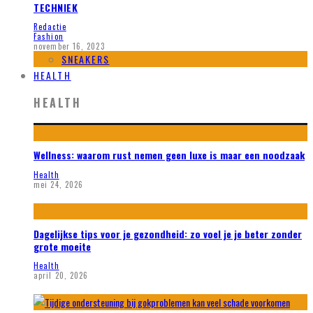
TECHNIEK
Redactie
Fashion
november 16, 2023
SNEAKERS
HEALTH
HEALTH
Wellness: waarom rust nemen geen luxe is maar een noodzaak
Health
mei 24, 2026
Dagelijkse tips voor je gezondheid: zo voel je je beter zonder
grote moeite
Health
april 20, 2026