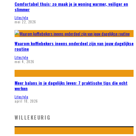
Comfortabel thuis: zo maak je je woning warmer, veiliger en
slimmer
Lifestyle
mei 22, 2026
Waarom koffiebekers ineens onderdeel zijn van jouw dagelijkse
routine
Lifestyle
mei 4, 2026
Meer balans in je dagelijks leven: 7 praktische tips die echt
werken
Lifestyle
april 18, 2026
WILLEKEURIG