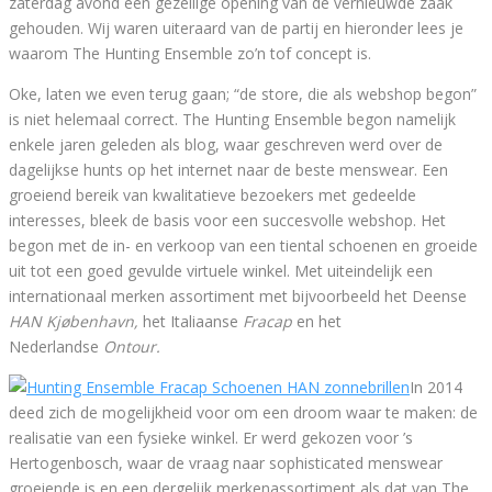
zaterdag avond een gezellige opening van de vernieuwde zaak
gehouden. Wij waren uiteraard van de partij en hieronder lees je
waarom The Hunting Ensemble zo’n tof concept is.
Oke, laten we even terug gaan; “de store, die als webshop begon”
is niet helemaal correct. The Hunting Ensemble begon namelijk
enkele jaren geleden als blog, waar geschreven werd over de
dagelijkse hunts op het internet naar de beste menswear. Een
groeiend bereik van kwalitatieve bezoekers met gedeelde
interesses, bleek de basis voor een succesvolle webshop. Het
begon met de in- en verkoop van een tiental schoenen en groeide
uit tot een goed gevulde virtuele winkel. Met uiteindelijk een
internationaal merken assortiment met bijvoorbeeld het Deense
HAN Kjøbenhavn,
het Italiaanse
Fracap
en het
Nederlandse
Ontour.
In 2014
deed zich de mogelijkheid voor om een droom waar te maken: de
realisatie van een fysieke winkel. Er werd gekozen voor ’s
Hertogenbosch, waar de vraag naar sophisticated menswear
groeiende is en een dergelijk merkenassortiment als dat van The