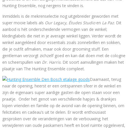
Hunting Ensemble, nog nergens te vinden is.
Inmiddels is de mekrenselectie nog uitgebreider geworden met
super mooie labels als
Our Legacy, Études Studio
en
La Paz
. Dit
aanbod is hét onderscheidende vermogen van de winkel;
kledinglabels die niet in je average winkel liggen. Verder wordt de
winkel aangekleed door essentials zoals zonnebrillen en sokken,
die je outfit afmaken, maar ook door grooming stuff. Een
gentleman verzorgt zichzelf goed en kan dat doen met de cologne
en scheerspullen van
Dr. Harris
. Dit soort aanvullingen maken het
plaatje van The Hunting Ensemble compleet.
Daarnaast, terug
naar de opening, heerst er een ontspannen sfeer in de winkel en
zijn de eigenaars super aardige gasten die open staan voor een
praatje. Onder het genot van verschillende hapjes & drankjes
lopen vrienden en familie op de avond van de opening binnen, om
felicitaties en cadeau’s uit te delen. Er wordt enthousiast
gesproken over de veranderingen van de verbouwing; het
verwijderen van oude paskamers heeft en boel ruimte opgeleverd,