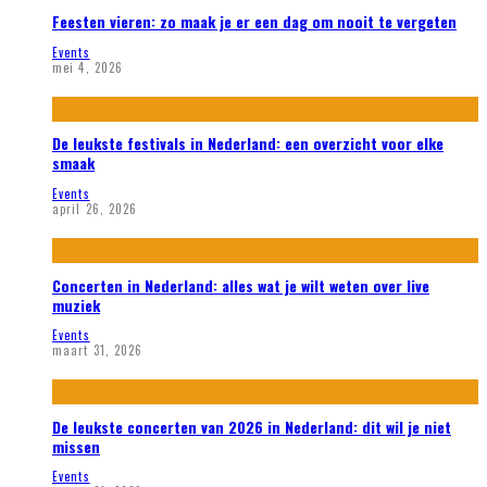
Feesten vieren: zo maak je er een dag om nooit te vergeten
Events
mei 4, 2026
De leukste festivals in Nederland: een overzicht voor elke
smaak
Events
april 26, 2026
Concerten in Nederland: alles wat je wilt weten over live
muziek
Events
maart 31, 2026
De leukste concerten van 2026 in Nederland: dit wil je niet
missen
Events