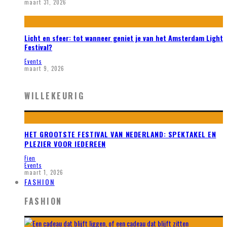
maart 31, 2026
Licht en sfeer: tot wanneer geniet je van het Amsterdam Light
Festival?
Events
maart 9, 2026
WILLEKEURIG
HET GROOTSTE FESTIVAL VAN NEDERLAND: SPEKTAKEL EN
PLEZIER VOOR IEDEREEN
Fien
Events
maart 1, 2026
FASHION
FASHION