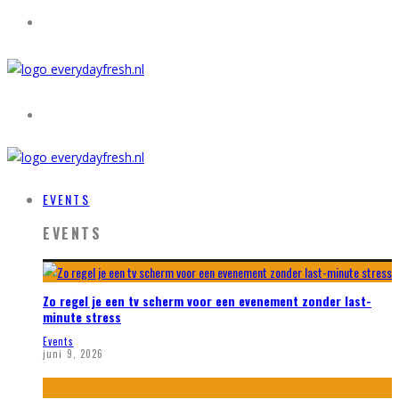
EVENTS
EVENTS
Zo regel je een tv scherm voor een evenement zonder last-
minute stress
Events
juni 9, 2026