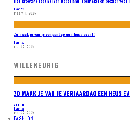
Het grootste festival van Nederland: spektakel en plezier voor 
Events
maart 1, 2026
Zo maak je van je verjaardag een heus event!
Events
mei 23, 2025
WILLEKEURIG
ZO MAAK JE VAN JE VERJAARDAG EEN HEUS EV
admin
Events
mei 23, 2025
FASHION