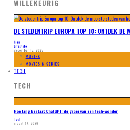
WILLEKEURIG
DE STEDENTRIP EUROPA TOP 10: ONTDEK DE 
Fien
Lifestyle
december 15, 2025
MUZIEK
MOVIES & SERIES
TECH
TECH
Hoe lang bestaat ChatGPT: de groei van een tech-wonder
Tech
maart 17, 2026