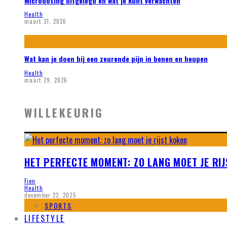
Microdosing uitgelegd en wat je kunt verwachten
Health
maart 31, 2026
Wat kan je doen bij een zeurende pijn in benen en heupen
Health
maart 29, 2026
WILLEKEURIG
HET PERFECTE MOMENT: ZO LANG MOET JE RI
Fien
Health
december 22, 2025
SPORTS
LIFESTYLE