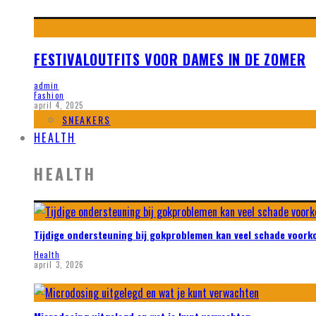
FESTIVALOUTFITS VOOR DAMES IN DE ZOMER
admin
Fashion
april 4, 2025
SNEAKERS
HEALTH
HEALTH
Tijdige ondersteuning bij gokproblemen kan veel schade voor
Health
april 3, 2026