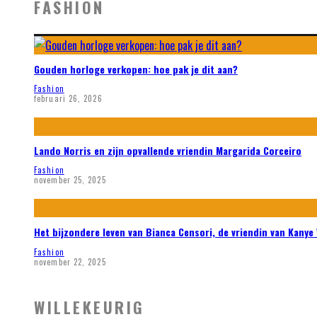
FASHION
Gouden horloge verkopen: hoe pak je dit aan?
Fashion
februari 26, 2026
Lando Norris en zijn opvallende vriendin Margarida Corceiro
Fashion
november 25, 2025
Het bijzondere leven van Bianca Censori, de vriendin van Kanye
Fashion
november 22, 2025
WILLEKEURIG