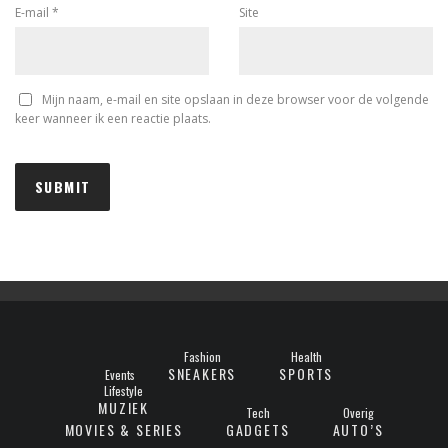
E-mail
*
Site
Mijn naam, e-mail en site opslaan in deze browser voor de volgende
keer wanneer ik een reactie plaats.
Fashion
Health
SNEAKERS
SPORTS
Events
Lifestyle
MUZIEK
Tech
Overig
MOVIES & SERIES
GADGETS
AUTO’S