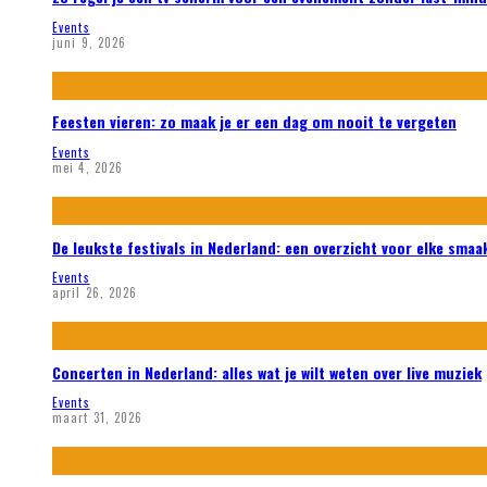
Events
juni 9, 2026
Feesten vieren: zo maak je er een dag om nooit te vergeten
Events
mei 4, 2026
De leukste festivals in Nederland: een overzicht voor elke smaa
Events
april 26, 2026
Concerten in Nederland: alles wat je wilt weten over live muziek
Events
maart 31, 2026