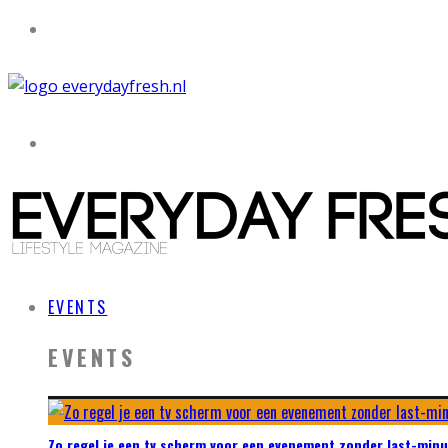
EVENTS
EVENTS
Zo regel je een tv scherm voor een evenement zonder last-minu