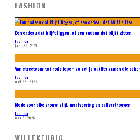
FASHION
Een cadeau dat blijft liggen, of een cadeau dat blijft zitten
Fashion
juni 30, 2026
Van streetwear tot rode loper: zo zet je outfits samen die echt
Fashion
mei 28, 2026
Mode voor elke vrouw: stijl, maatvoering en zelfvertrouwen
Fashion
mei 2, 2026
WILLEKEURIG