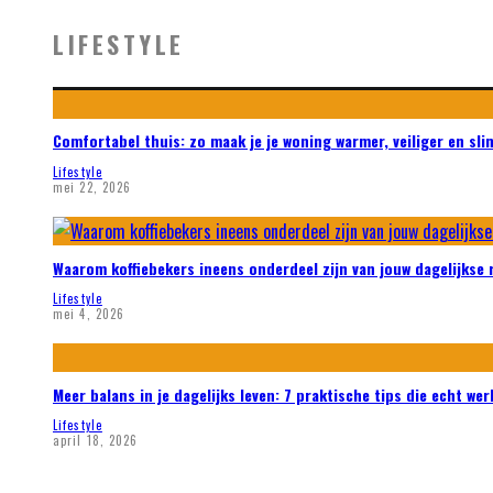
LIFESTYLE
Comfortabel thuis: zo maak je je woning warmer, veiliger en sl
Lifestyle
mei 22, 2026
Waarom koffiebekers ineens onderdeel zijn van jouw dagelijkse 
Lifestyle
mei 4, 2026
Meer balans in je dagelijks leven: 7 praktische tips die echt we
Lifestyle
april 18, 2026