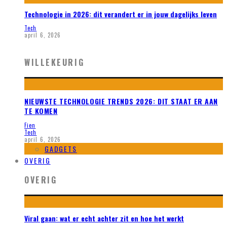
Technologie in 2026: dit verandert er in jouw dagelijks leven
Tech
april 6, 2026
WILLEKEURIG
NIEUWSTE TECHNOLOGIE TRENDS 2026: DIT STAAT ER AAN
TE KOMEN
Fien
Tech
april 6, 2026
GADGETS
OVERIG
OVERIG
Viral gaan: wat er echt achter zit en hoe het werkt