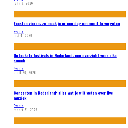
juni 9, 2026
Feesten vieren: zo maak je er een dag om nooit te vergeten
Events
mei 4, 2026
De leukste festivals in Nederland: een overzicht voor elke
smaak
Events
april 26, 2026
Concerten in Nederland: alles wat je wilt weten over live
muziek
Events
maart 31, 2026