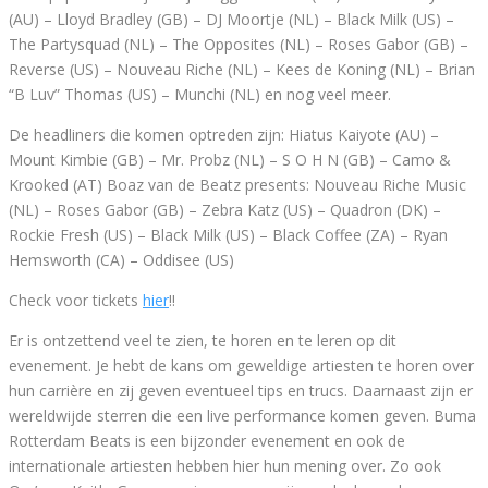
(AU) – Lloyd Bradley (GB) – DJ Moortje (NL) – Black Milk (US) –
The Partysquad (NL) – The Opposites (NL) – Roses Gabor (GB) –
Reverse (US) – Nouveau Riche (NL) – Kees de Koning (NL) – Brian
“B Luv” Thomas (US) – Munchi (NL) en nog veel meer.
De headliners die komen optreden zijn: Hiatus Kaiyote (AU) –
Mount Kimbie (GB) – Mr. Probz (NL) – S O H N (GB) – Camo &
Krooked (AT) Boaz van de Beatz presents: Nouveau Riche Music
(NL) – Roses Gabor (GB) – Zebra Katz (US) – Quadron (DK) –
Rockie Fresh (US) – Black Milk (US) – Black Coffee (ZA) – Ryan
Hemsworth (CA) – Oddisee (US)
Check voor tickets
hier
!!
Er is ontzettend veel te zien, te horen en te leren op dit
evenement. Je hebt de kans om geweldige artiesten te horen over
hun carrière en zij geven eventueel tips en trucs. Daarnaast zijn er
wereldwijde sterren die een live performance komen geven. Buma
Rotterdam Beats is een bijzonder evenement en ook de
internationale artiesten hebben hier hun mening over. Zo ook