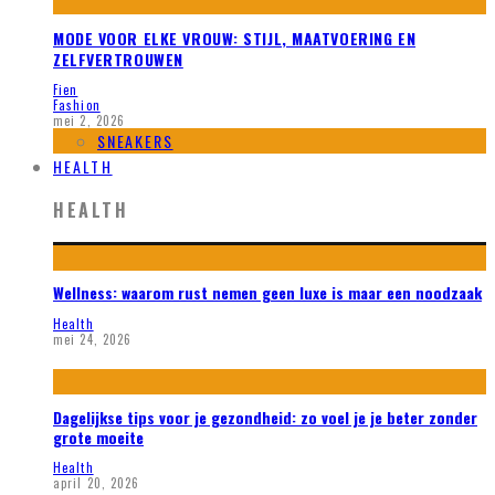
MODE VOOR ELKE VROUW: STIJL, MAATVOERING EN
ZELFVERTROUWEN
Fien
Fashion
mei 2, 2026
SNEAKERS
HEALTH
HEALTH
Wellness: waarom rust nemen geen luxe is maar een noodzaak
Health
mei 24, 2026
Dagelijkse tips voor je gezondheid: zo voel je je beter zonder
grote moeite
Health
april 20, 2026