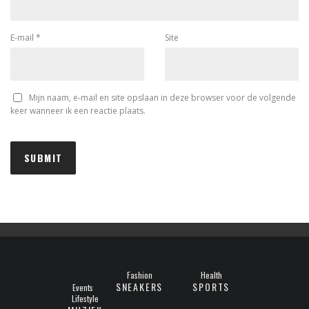
E-mail
*
Site
Mijn naam, e-mail en site opslaan in deze browser voor de volgende
keer wanneer ik een reactie plaats.
Fashion
Health
SNEAKERS
SPORTS
Events
Lifestyle