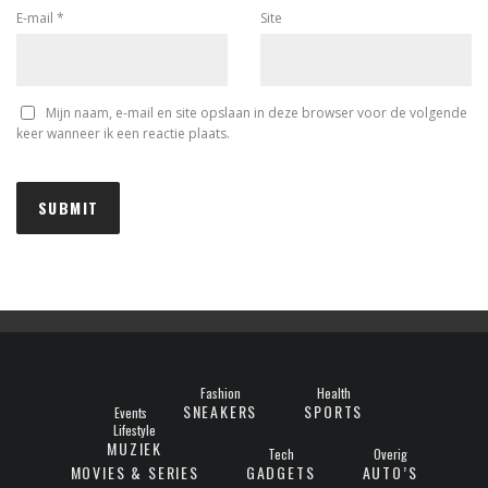
E-mail
*
Site
Mijn naam, e-mail en site opslaan in deze browser voor de volgende
keer wanneer ik een reactie plaats.
Fashion
Health
SNEAKERS
SPORTS
Events
Lifestyle
MUZIEK
Tech
Overig
MOVIES & SERIES
GADGETS
AUTO’S