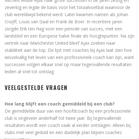
Michels leidde Ajax naar grote successen in de jaren zestig en
zeventig en legde de basis voor het totaalvoetbal waarvoor de
club wereldwijd bekend werd. Later kwamen namen als Johan
Cruijff, Louis van Gaal en Frank de Boer. In recentere jaren
zorgde Erik ten Hag voor een periode van succes, met een
landstitel en een Europese halve finale als hoogtepunten. Na zijn
vertrek naar Manchester United bleef Ajax zoeken naar
stabiliteit aan de top. De lijst met coaches bij Ajax laat zien hoe
wisselvallig het leven van een professionele coach kan zijn, want
successen volgen elkaar snel op maar tegenvallende resultaten
leiden al snel tot ontslag.
VEELGESTELDE VRAGEN
Hoe lang blijft een coach gemiddeld bij een club?
De gemiddelde duur van een hoofdcoach bij een professionele
club is ongeveer anderhalf tot twee jaar. Bij tegenvallende
resultaten wordt een coach vaak al eerder ontslagen. Alleen bij
clubs met veel geduld en een duidelijk plan blijven coaches