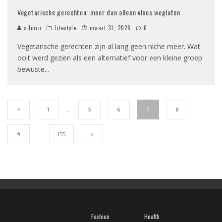
Vegetarische gerechten: meer dan alleen vlees weglaten
admin
Lifestyle
maart 31, 2026
0
Vegetarische gerechten zijn al lang geen niche meer. Wat
ooit werd gezien als een alternatief voor een kleine groep
bewuste
...
1
…
5
6
7
8
9
…
155
Fashion
Health