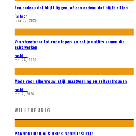
Een cadeau dat blijft liggen, of een cadeau dat blijft zitten
Fashion
juni 30, 2026
Van streetwear tot rode loper: zo zet je outfits samen die
echt werken
Fashion
mei 28, 2026
Mode voor elke vrouw: stijl, maatvoering en zelfvertrouwen
Fashion
mei 2, 2026
WILLEKEURIG
PAARDRIJDEN ALS UNIEK BEDRIJFSUITJE