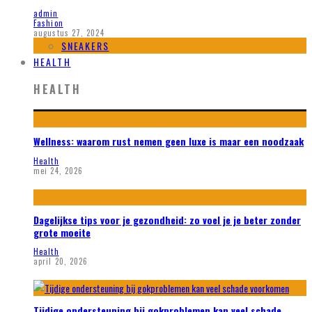
admin
Fashion
augustus 27, 2024
SNEAKERS
HEALTH
HEALTH
Wellness: waarom rust nemen geen luxe is maar een noodzaak
Health
mei 24, 2026
Dagelijkse tips voor je gezondheid: zo voel je je beter zonder
grote moeite
Health
april 20, 2026
Tijdige ondersteuning bij gokproblemen kan veel schade