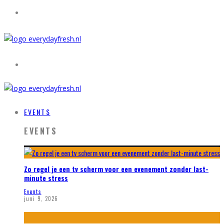
EVENTS
EVENTS
Zo regel je een tv scherm voor een evenement zonder last-
minute stress
Events
juni 9, 2026