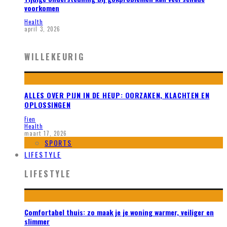
voorkomen
Health
april 3, 2026
WILLEKEURIG
ALLES OVER PIJN IN DE HEUP: OORZAKEN, KLACHTEN EN
OPLOSSINGEN
Fien
Health
maart 17, 2026
SPORTS
LIFESTYLE
LIFESTYLE
Comfortabel thuis: zo maak je je woning warmer, veiliger en
slimmer