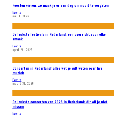
Feesten vieren: zo maak je er een dag om nooit te vergeten
Events
mei 4, 2026
De leukste festivals in Nederland: een overzicht voor elke
smaak
Events
april 26, 2026
Concerten in Nederland: alles wat je wilt weten over live
muziek
Events
maart 31, 2026
De leukste concerten van 2026 in Nederland: dit wil je niet
missen
Events