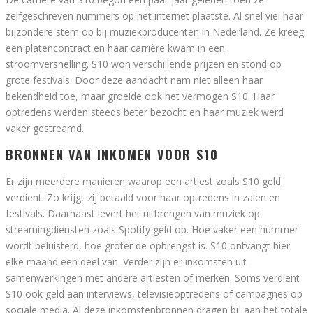
zelfgeschreven nummers op het internet plaatste. Al snel viel haar
bijzondere stem op bij muziekproducenten in Nederland. Ze kreeg
een platencontract en haar carrière kwam in een
stroomversnelling. S10 won verschillende prijzen en stond op
grote festivals. Door deze aandacht nam niet alleen haar
bekendheid toe, maar groeide ook het vermogen S10. Haar
optredens werden steeds beter bezocht en haar muziek werd
vaker gestreamd.
BRONNEN VAN INKOMEN VOOR S10
Er zijn meerdere manieren waarop een artiest zoals S10 geld
verdient. Zo krijgt zij betaald voor haar optredens in zalen en
festivals. Daarnaast levert het uitbrengen van muziek op
streamingdiensten zoals Spotify geld op. Hoe vaker een nummer
wordt beluisterd, hoe groter de opbrengst is. S10 ontvangt hier
elke maand een deel van. Verder zijn er inkomsten uit
samenwerkingen met andere artiesten of merken. Soms verdient
S10 ook geld aan interviews, televisieoptredens of campagnes op
sociale media. Al deze inkomstenbronnen dragen bij aan het totale