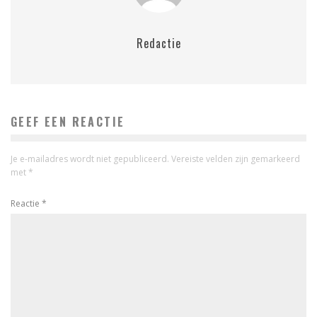
Redactie
GEEF EEN REACTIE
Je e-mailadres wordt niet gepubliceerd.
Vereiste velden zijn gemarkeerd
met
*
Reactie
*