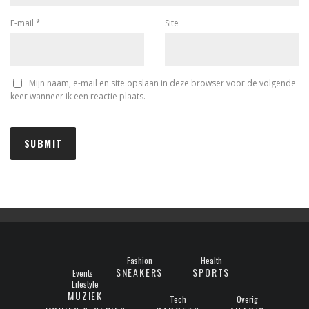
E-mail
*
Site
Mijn naam, e-mail en site opslaan in deze browser voor de volgende
keer wanneer ik een reactie plaats.
Fashion
Health
SNEAKERS
SPORTS
Events
Lifestyle
MUZIEK
Tech
Overig