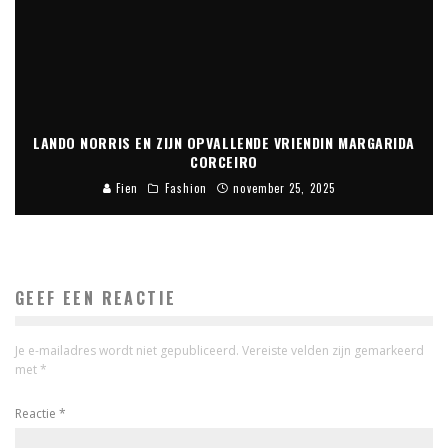
LANDO NORRIS EN ZIJN OPVALLENDE VRIENDIN MARGARIDA
CORCEIRO
Fien
Fashion
november 25, 2025
GEEF EEN REACTIE
Je e-mailadres wordt niet gepubliceerd.
Vereiste velden zijn gemarkeerd
met
*
Reactie
*