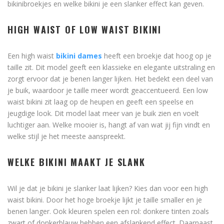
bikinibroekjes en welke bikini je een slanker effect kan geven.
HIGH WAIST OF LOW WAIST BIKINI
Een high waist
bikini dames
heeft een broekje dat hoog op je
taille zit. Dit model geeft een klassieke en elegante uitstraling en
zorgt ervoor dat je benen langer lijken. Het bedekt een deel van
je buik, waardoor je taille meer wordt geaccentueerd. Een low
waist bikini zit laag op de heupen en geeft een speelse en
jeugdige look. Dit model laat meer van je buik zien en voelt
luchtiger aan. Welke mooier is, hangt af van wat jij fijn vindt en
welke stijl je het meeste aanspreekt.
WELKE BIKINI MAAKT JE SLANK
Wil je dat je bikini je slanker laat lijken? Kies dan voor een high
waist bikini. Door het hoge broekje lijkt je taille smaller en je
benen langer. Ook kleuren spelen een rol: donkere tinten zoals
zwart of donkerblauw hebben een afslankend effect. Daarnaast