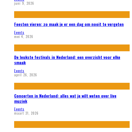
juni 9, 2026
Feesten vieren: zo maak je er een dag om nooit te vergeten
Events
mei 4, 2026
De leukste festivals in Nederland: een overzicht voor elke
smaak
Events
april 26, 2026
Concerten in Nederland: alles wat je wilt weten over live
muziek
Events
maart 31, 2026