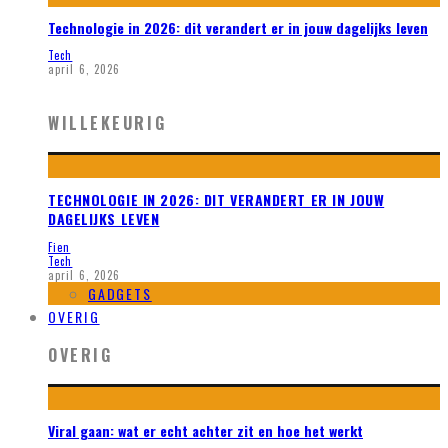
Technologie in 2026: dit verandert er in jouw dagelijks leven
Tech
april 6, 2026
WILLEKEURIG
TECHNOLOGIE IN 2026: DIT VERANDERT ER IN JOUW
DAGELIJKS LEVEN
Fien
Tech
april 6, 2026
GADGETS
OVERIG
OVERIG
Viral gaan: wat er echt achter zit en hoe het werkt