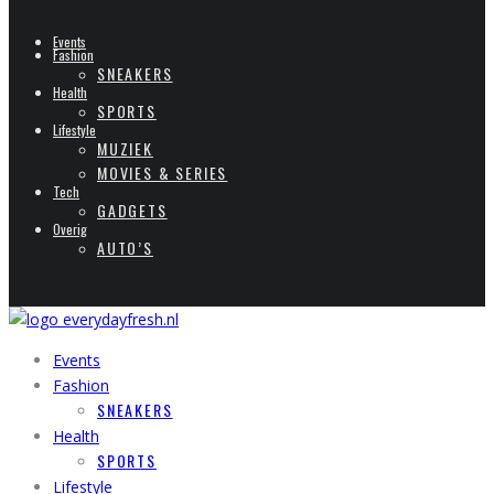
Events
Fashion
SNEAKERS
Health
SPORTS
Lifestyle
MUZIEK
MOVIES & SERIES
Tech
GADGETS
Overig
AUTO’S
Events
Fashion
SNEAKERS
Health
SPORTS
Lifestyle