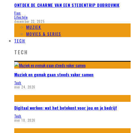
ONTDEK DE CHARME VAN EEN STEDENTRIP DUBROVNIK
Fien
Lifestyle
december 22, 2025
MUZIEK
MOVIES & SERIES
TECH
TECH
Muziek en gemak gaan steeds vaker samen
Tech
mei 24, 2026
Digitaal werken: wat het betekent voor jou en je bedrijf
Tech
mei 10, 2026