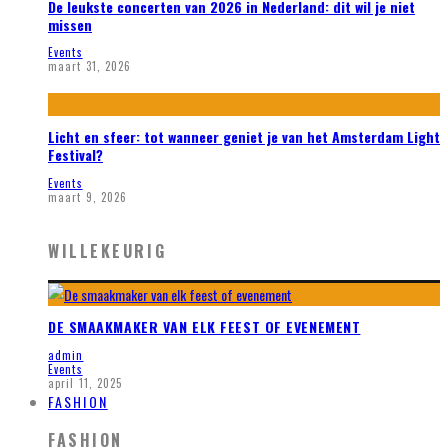
De leukste concerten van 2026 in Nederland: dit wil je niet
missen
Events
maart 31, 2026
Licht en sfeer: tot wanneer geniet je van het Amsterdam Light
Festival?
Events
maart 9, 2026
WILLEKEURIG
DE SMAAKMAKER VAN ELK FEEST OF EVENEMENT
admin
Events
april 11, 2025
FASHION
FASHION