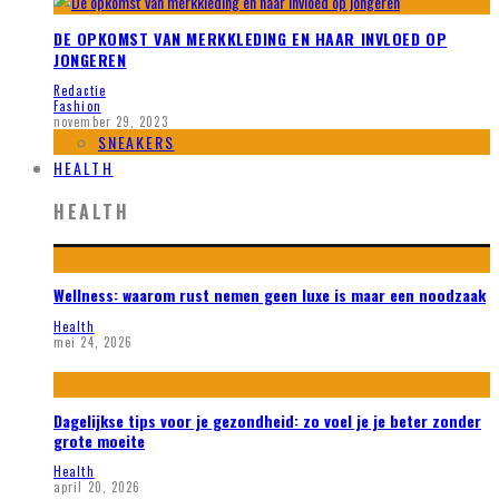
DE OPKOMST VAN MERKKLEDING EN HAAR INVLOED OP
JONGEREN
Redactie
Fashion
november 29, 2023
SNEAKERS
HEALTH
HEALTH
Wellness: waarom rust nemen geen luxe is maar een noodzaak
Health
mei 24, 2026
Dagelijkse tips voor je gezondheid: zo voel je je beter zonder
grote moeite
Health
april 20, 2026