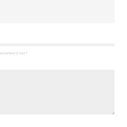
n gemarkeerd met
*