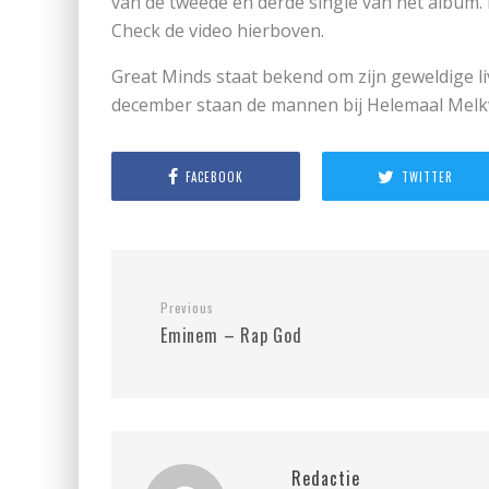
van de tweede en derde single van het album.
Check de video hierboven.
Great Minds staat bekend om zijn geweldige liv
december staan de mannen bij Helemaal Melk
FACEBOOK
TWITTER
Previous
Eminem – Rap God
Redactie