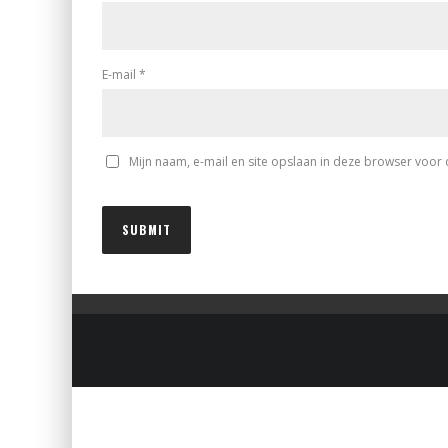
E-mail
*
Mijn naam, e-mail en site opslaan in deze browser voor 