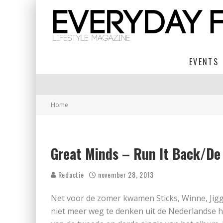
EVENTS
Home
Great Minds – Run It Back/De
Redactie
november 28, 2013
Net voor de zomer kwamen Sticks, Winne, Jig
niet meer weg te denken uit de Nederlandse hi