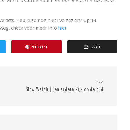
 De video is van de nummers
Run it Back
en
De Flexte
.
e acts. Heb je zo nog niet live gezien? Op 14
weg, check voor meer info
hier
.
PINTEREST
E-MAIL
Next
Slow Watch | Een andere kijk op de tijd