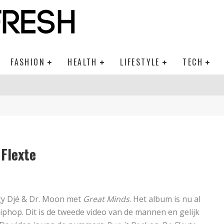
FASHION
HEALTH
LIFESTYLE
TECH
 Flexte
gy Djé & Dr. Moon met
Great Minds
. Het album is nu al
phop. Dit is de tweede video van de mannen en gelijk