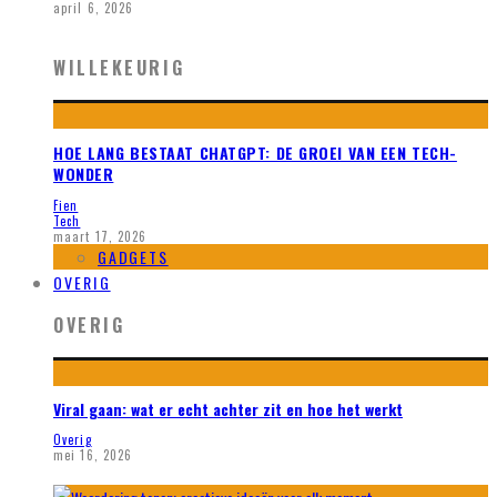
april 6, 2026
WILLEKEURIG
HOE LANG BESTAAT CHATGPT: DE GROEI VAN EEN TECH-
WONDER
Fien
Tech
maart 17, 2026
GADGETS
OVERIG
OVERIG
Viral gaan: wat er echt achter zit en hoe het werkt
Overig
mei 16, 2026