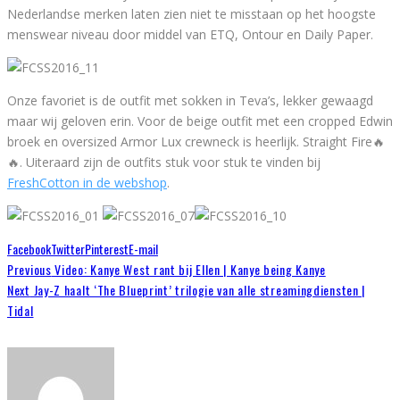
Nederlandse merken laten zien niet te misstaan op het hoogste
menswear niveau door middel van ETQ, Ontour en Daily Paper.
Onze favoriet is de outfit met sokken in Teva’s, lekker gewaagd
maar wij geloven erin. Voor de beige outfit met een cropped Edwin
broek en oversized Armor Lux crewneck is heerlijk. Straight Fire🔥
🔥. Uiteraard zijn de outfits stuk voor stuk te vinden bij
FreshCotton in de webshop
.
Facebook
Twitter
Pinterest
E-mail
Previous
Video: Kanye West rant bij Ellen | Kanye being Kanye
Next
Jay-Z haalt ‘The Blueprint’ trilogie van alle streamingdiensten |
Tidal