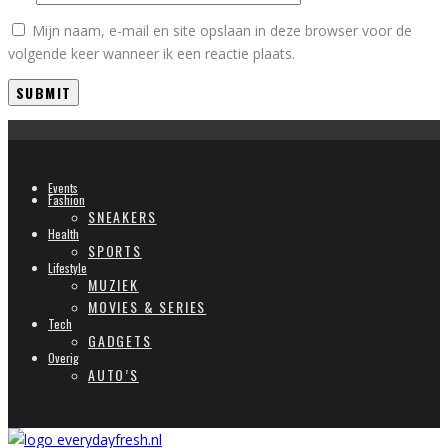
Mijn naam, e-mail en site opslaan in deze browser voor de
volgende keer wanneer ik een reactie plaats.
Events
Fashion
SNEAKERS
Health
SPORTS
Lifestyle
MUZIEK
MOVIES & SERIES
Tech
GADGETS
Overig
AUTO’S