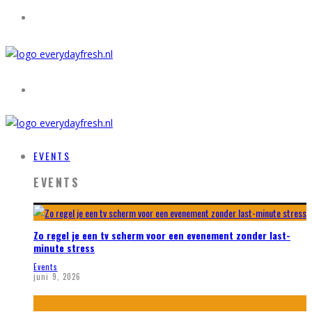
EVENTS
EVENTS
Zo regel je een tv scherm voor een evenement zonder last-
minute stress
Events
juni 9, 2026