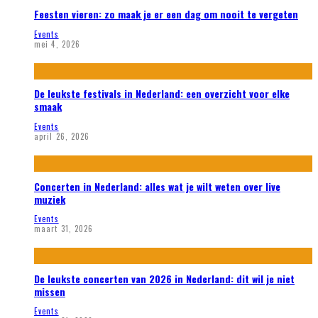
Feesten vieren: zo maak je er een dag om nooit te vergeten
Events
mei 4, 2026
De leukste festivals in Nederland: een overzicht voor elke
smaak
Events
april 26, 2026
Concerten in Nederland: alles wat je wilt weten over live
muziek
Events
maart 31, 2026
De leukste concerten van 2026 in Nederland: dit wil je niet
missen
Events