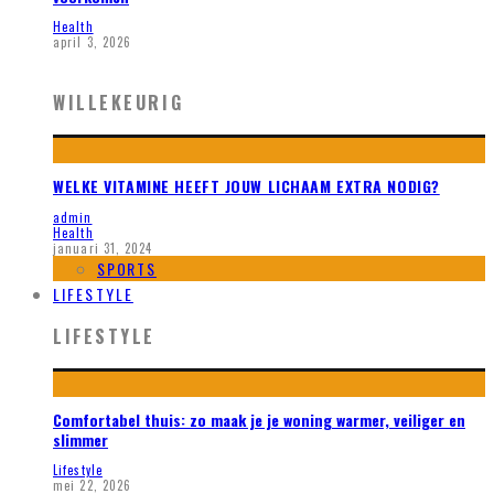
Health
april 3, 2026
WILLEKEURIG
WELKE VITAMINE HEEFT JOUW LICHAAM EXTRA NODIG?
admin
Health
januari 31, 2024
SPORTS
LIFESTYLE
LIFESTYLE
Comfortabel thuis: zo maak je je woning warmer, veiliger en
slimmer
Lifestyle
mei 22, 2026