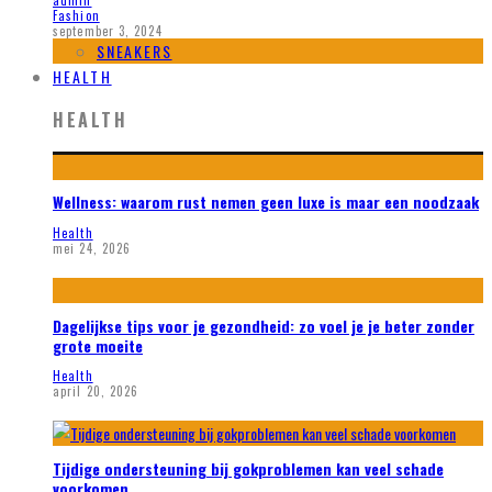
admin
Fashion
september 3, 2024
SNEAKERS
HEALTH
HEALTH
Wellness: waarom rust nemen geen luxe is maar een noodzaak
Health
mei 24, 2026
Dagelijkse tips voor je gezondheid: zo voel je je beter zonder
grote moeite
Health
april 20, 2026
Tijdige ondersteuning bij gokproblemen kan veel schade
voorkomen