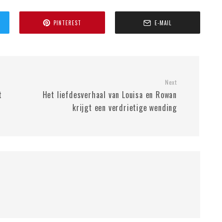
PINTEREST
E-MAIL
Next
t
Het liefdesverhaal van Louisa en Rowan
krijgt een verdrietige wending