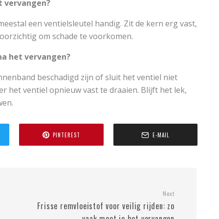
et vervangen?
eestal een ventielsleutel handig. Zit de kern erg vast,
voorzichtig om schade te voorkomen.
 na het vervangen?
nnenband beschadigd zijn of sluit het ventiel niet
het ventiel opnieuw vast te draaien. Blijft het lek,
wen.
PINTEREST
E-MAIL
Next
Frisse remvloeistof voor veilig rijden: zo
vaak moet je het vervangen