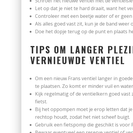
Schroef het nieuwe ventiel met de ventielsle
Let op dat je niet te hard draait, want het v
Controleer met een beetje water of er geen 
Als alles goed vast zit, kun je de band we
Doe het dopje terug op de punt en plaats het 
TIPS OM LANGER PLEZI
VERNIEUWDE VENTIEL
Om een nieuw Frans ventiel langer in goede 
te plaatsen. Zo komt er minder vuil en water 
Kijk regelmatig of de ventielkern goed vast zi
fietst.
Bij het oppompen moet je erop letten dat je 
rechtop houdt, zodat het niet scheef buigt.
Gebruik een fietspomp die geschikt is voor 
Bewaar eventueel een reserve ventiel of vent