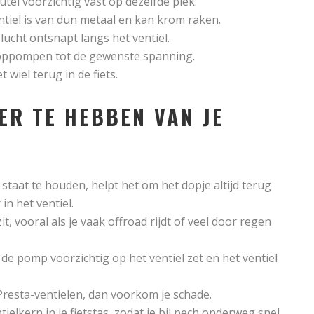
utel voorzichtig vast op dezelfde plek.
entiel is van dun metaal en kan krom raken.
lucht ontsnapt langs het ventiel.
er oppompen tot de gewenste spanning.
wiel terug in de fiets.
ER TE HEBBEN VAN JE
staat te houden, helpt het om het dopje altijd terug
in het ventiel.
t, vooral als je vaak offroad rijdt of veel door regen
de pomp voorzichtig op het ventiel zet en het ventiel
Presta-ventielen, dan voorkom je schade.
ielkern in je fietstas, zodat je bij pech onderweg snel