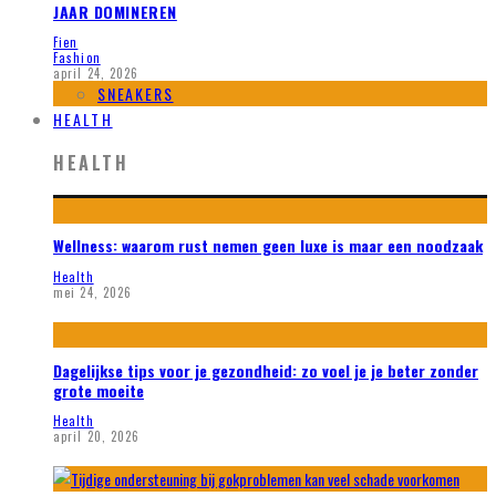
JAAR DOMINEREN
Fien
Fashion
april 24, 2026
SNEAKERS
HEALTH
HEALTH
Wellness: waarom rust nemen geen luxe is maar een noodzaak
Health
mei 24, 2026
Dagelijkse tips voor je gezondheid: zo voel je je beter zonder
grote moeite
Health
april 20, 2026