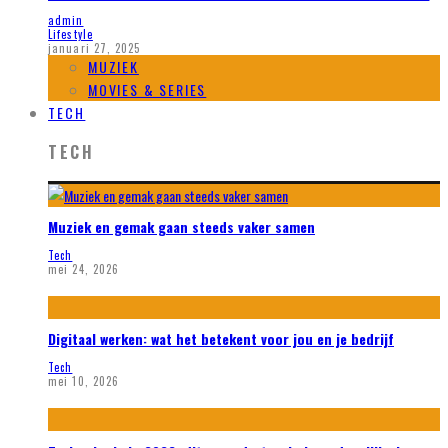
admin
Lifestyle
januari 27, 2025
MUZIEK
MOVIES & SERIES
TECH
TECH
Muziek en gemak gaan steeds vaker samen
Tech
mei 24, 2026
Digitaal werken: wat het betekent voor jou en je bedrijf
Tech
mei 10, 2026