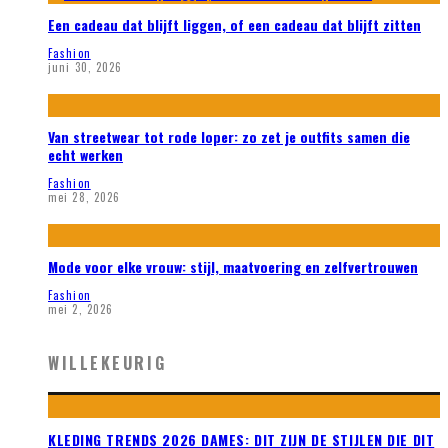
Een cadeau dat blijft liggen, of een cadeau dat blijft zitten
Fashion
juni 30, 2026
Van streetwear tot rode loper: zo zet je outfits samen die
echt werken
Fashion
mei 28, 2026
Mode voor elke vrouw: stijl, maatvoering en zelfvertrouwen
Fashion
mei 2, 2026
WILLEKEURIG
KLEDING TRENDS 2026 DAMES: DIT ZIJN DE STIJLEN DIE DIT