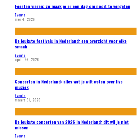
Feesten vieren: zo maak je er een dag om nooit te vergeten
Events
mei 4, 2026
De leukste festivals in Nederland: een overzicht voor elke
smaak
Events
april 26, 2026
Concerten in Nederland: alles wat je wilt weten over live
muziek
Events
maart 31, 2026
De leukste concerten van 2026 in Nederland: dit wil je niet
missen
Events