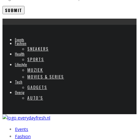
Events
Fashion
SNEAKERS
Health
SPORTS
Lifestyle
MUZIEK
MOVIES & SERIES
Tech
GADGETS
Overig
AUTO’S
Events
Fashion