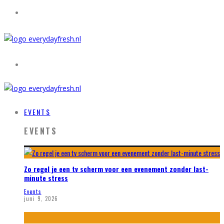
EVENTS
EVENTS
Zo regel je een tv scherm voor een evenement zonder last-
minute stress
Events
juni 9, 2026