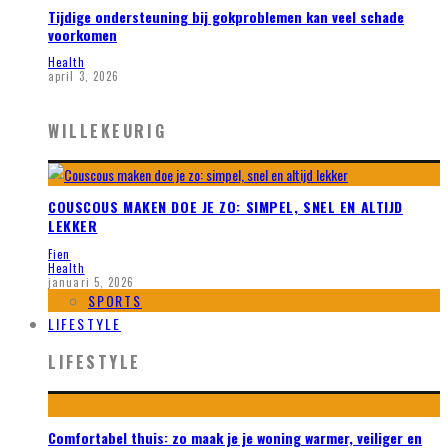
Tijdige ondersteuning bij gokproblemen kan veel schade
voorkomen
Health
april 3, 2026
WILLEKEURIG
COUSCOUS MAKEN DOE JE ZO: SIMPEL, SNEL EN ALTIJD
LEKKER
Fien
Health
januari 5, 2026
SPORTS
LIFESTYLE
LIFESTYLE
Comfortabel thuis: zo maak je je woning warmer, veiliger en