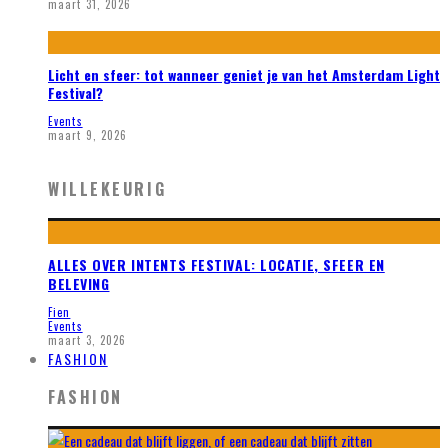
maart 31, 2026
Licht en sfeer: tot wanneer geniet je van het Amsterdam Light
Festival?
Events
maart 9, 2026
WILLEKEURIG
ALLES OVER INTENTS FESTIVAL: LOCATIE, SFEER EN
BELEVING
Fien
Events
maart 3, 2026
FASHION
FASHION