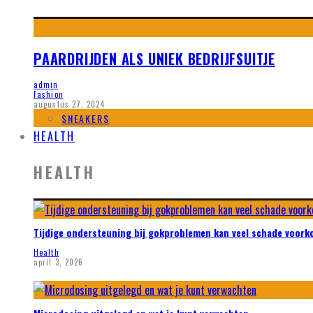
PAARDRIJDEN ALS UNIEK BEDRIJFSUITJE
admin
Fashion
augustus 27, 2024
SNEAKERS
HEALTH
HEALTH
Tijdige ondersteuning bij gokproblemen kan veel schade voor
Health
april 3, 2026