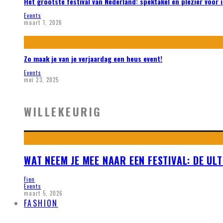
Het grootste festival van Nederland: spektakel en plezier voor 
Events
maart 1, 2026
Zo maak je van je verjaardag een heus event!
Events
mei 23, 2025
WILLEKEURIG
WAT NEEM JE MEE NAAR EEN FESTIVAL: DE UL
Fien
Events
maart 5, 2026
FASHION