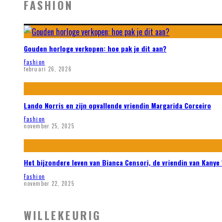
FASHION
Gouden horloge verkopen: hoe pak je dit aan?
Fashion
februari 26, 2026
Lando Norris en zijn opvallende vriendin Margarida Corceiro
Fashion
november 25, 2025
Het bijzondere leven van Bianca Censori, de vriendin van Kanye
Fashion
november 22, 2025
WILLEKEURIG