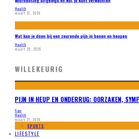
Microdosing uitgelegd en wat je kunt verwachten
Health
maart 31, 2026
Wat kan je doen bij een zeurende pijn in benen en heupen
Health
maart 29, 2026
WILLEKEURIG
PIJN IN HEUP EN ONDERRUG: OORZAKEN, SYM
Fien
Health
maart 21, 2026
SPORTS
LIFESTYLE