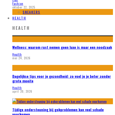
Fien
Fashion
oktober 22, 2025
SNEAKERS
HEALTH
HEALTH
Wellness: waarom rust nemen geen luxe is maar een noodzaak
Health
mei 24, 2026
Dagelijkse tips voor je gezondheid: zo voel je je beter zonder
grote moeite
Health
april 20, 2026
Tijdige ondersteuning bij gokproblemen kan veel schade
voorkomen