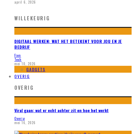
april 6, 2026
WILLEKEURIG
DIGITAAL WERKEN: WAT HET BETEKENT VOOR JOU EN JE
BEDRIJF
Fien
Tech
mei 10, 2026
GADGETS
OVERIG
OVERIG
Viral gaan: wat er echt achter zit en hoe het werkt
Overig
mei 16, 2026