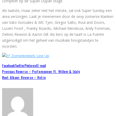
compleet op de Supah Dupah stage.
Als laatste, maar zeker niet het minste, zal ook Super Sunday een
area verzorgen. Laat je meenemen door de sexy zomerse klanken
van Vato Gonzalez & MC Tjen, Gregor Salto, Roul and Doors,
Luciën Foort , Franky Rizardo, Michael Mendoza, Andy Foreman,
Delivio Reavon & Aaron Gill. Als kers op de taart is La Fuente
uitgenodigd om het geheel van muzikale hoogstandjes te
voorzien.
Facebook
Twitter
Pinterest
E-mail
Previous
Reverse – Portemonnee ft. Willem & Idaly
Next
Album: Reverse – Retro