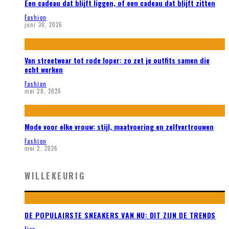
Een cadeau dat blijft liggen, of een cadeau dat blijft zitten
Fashion
juni 30, 2026
Van streetwear tot rode loper: zo zet je outfits samen die
echt werken
Fashion
mei 28, 2026
Mode voor elke vrouw: stijl, maatvoering en zelfvertrouwen
Fashion
mei 2, 2026
WILLEKEURIG
DE POPULAIRSTE SNEAKERS VAN NU: DIT ZIJN DE TRENDS