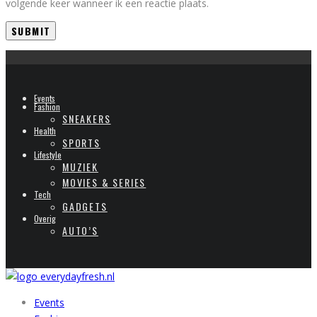
volgende keer wanneer ik een reactie plaats.
Events
Fashion
SNEAKERS
Health
SPORTS
Lifestyle
MUZIEK
MOVIES & SERIES
Tech
GADGETS
Overig
AUTO’S
Events