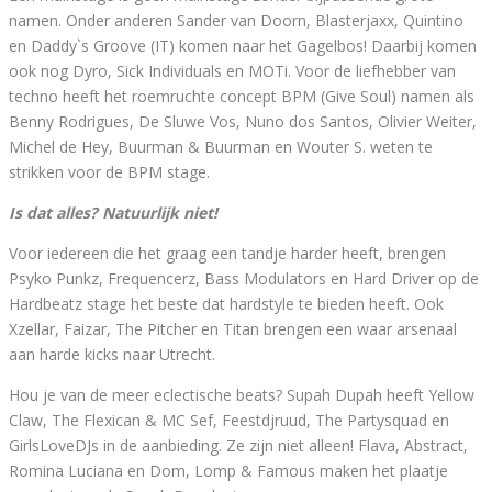
namen. Onder anderen Sander van Doorn, Blasterjaxx, Quintino
en Daddy`s Groove (IT) komen naar het Gagelbos! Daarbij komen
ook nog Dyro, Sick Individuals en MOTi. Voor de liefhebber van
techno heeft het roemruchte concept BPM (Give Soul) namen als
Benny Rodrigues, De Sluwe Vos, Nuno dos Santos, Olivier Weiter,
Michel de Hey, Buurman & Buurman en Wouter S. weten te
strikken voor de BPM stage.
Is dat alles? Natuurlijk niet!
Voor iedereen die het graag een tandje harder heeft, brengen
Psyko Punkz, Frequencerz, Bass Modulators en Hard Driver op de
Hardbeatz stage het beste dat hardstyle te bieden heeft. Ook
Xzellar, Faizar, The Pitcher en Titan brengen een waar arsenaal
aan harde kicks naar Utrecht.
Hou je van de meer eclectische beats? Supah Dupah heeft Yellow
Claw, The Flexican & MC Sef, Feestdjruud, The Partysquad en
GirlsLoveDJs in de aanbieding. Ze zijn niet alleen! Flava, Abstract,
Romina Luciana en Dom, Lomp & Famous maken het plaatje