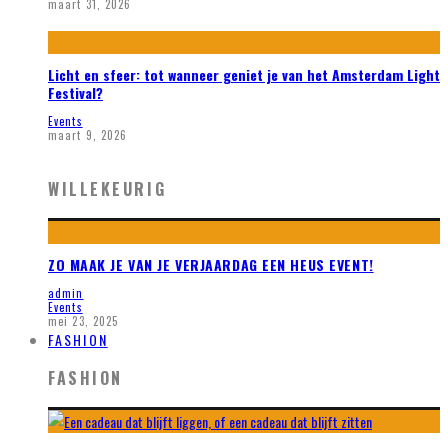
maart 31, 2026
Licht en sfeer: tot wanneer geniet je van het Amsterdam Light
Festival?
Events
maart 9, 2026
WILLEKEURIG
ZO MAAK JE VAN JE VERJAARDAG EEN HEUS EVENT!
admin
Events
mei 23, 2025
FASHION
FASHION