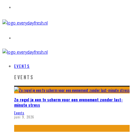
EVENTS
EVENTS
Zo regel je een tv scherm voor een evenement zonder last-
minute stress
Events
juni 9, 2026