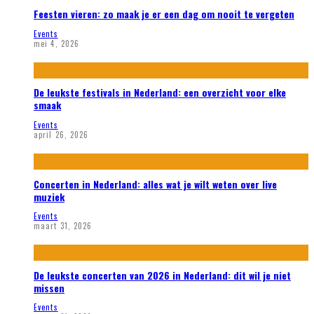
Feesten vieren: zo maak je er een dag om nooit te vergeten
Events
mei 4, 2026
De leukste festivals in Nederland: een overzicht voor elke
smaak
Events
april 26, 2026
Concerten in Nederland: alles wat je wilt weten over live
muziek
Events
maart 31, 2026
De leukste concerten van 2026 in Nederland: dit wil je niet
missen
Events