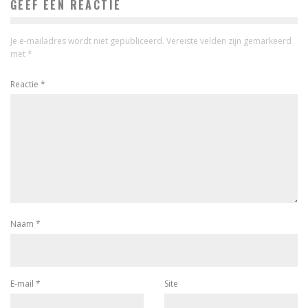
GEEF EEN REACTIE
Je e-mailadres wordt niet gepubliceerd.
Vereiste velden zijn gemarkeerd
met
*
Reactie
*
Naam
*
E-mail
*
Site