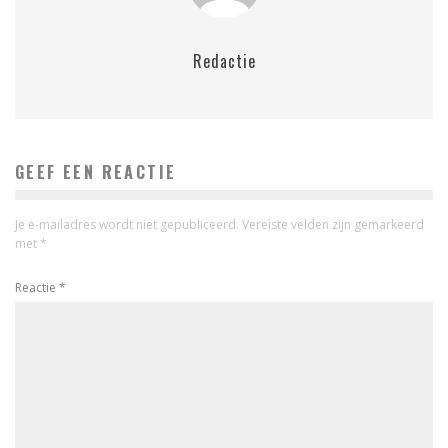
Redactie
GEEF EEN REACTIE
Je e-mailadres wordt niet gepubliceerd.
Vereiste velden zijn gemarkeerd
met
*
Reactie
*