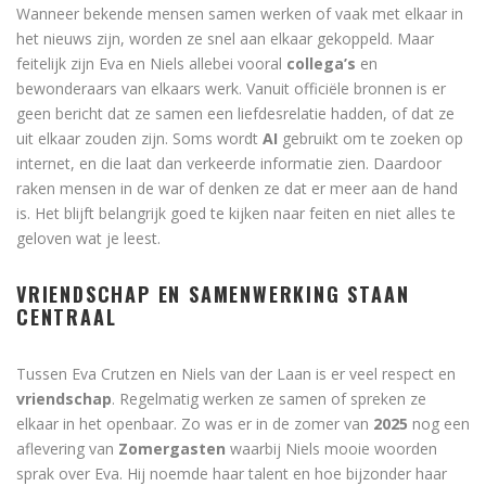
Wanneer bekende mensen samen werken of vaak met elkaar in
het nieuws zijn, worden ze snel aan elkaar gekoppeld. Maar
feitelijk zijn Eva en Niels allebei vooral
collega’s
en
bewonderaars van elkaars werk. Vanuit officiële bronnen is er
geen bericht dat ze samen een liefdesrelatie hadden, of dat ze
uit elkaar zouden zijn. Soms wordt
AI
gebruikt om te zoeken op
internet, en die laat dan verkeerde informatie zien. Daardoor
raken mensen in de war of denken ze dat er meer aan de hand
is. Het blijft belangrijk goed te kijken naar feiten en niet alles te
geloven wat je leest.
VRIENDSCHAP EN SAMENWERKING STAAN
CENTRAAL
Tussen Eva Crutzen en Niels van der Laan is er veel respect en
vriendschap
. Regelmatig werken ze samen of spreken ze
elkaar in het openbaar. Zo was er in de zomer van
2025
nog een
aflevering van
Zomergasten
waarbij Niels mooie woorden
sprak over Eva. Hij noemde haar talent en hoe bijzonder haar