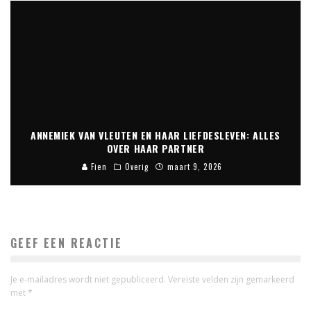
ANNEMIEK VAN VLEUTEN EN HAAR LIEFDESLEVEN: ALLES
OVER HAAR PARTNER
Fien
Overig
maart 9, 2026
GEEF EEN REACTIE
Je e-mailadres wordt niet gepubliceerd.
Vereiste velden zijn gemarkeerd
met
*