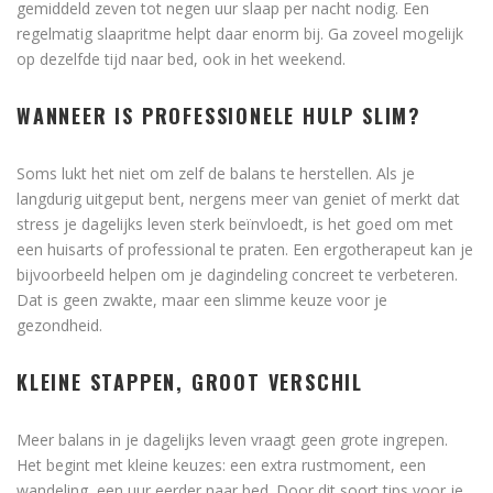
gemiddeld zeven tot negen uur slaap per nacht nodig. Een
regelmatig slaapritme helpt daar enorm bij. Ga zoveel mogelijk
op dezelfde tijd naar bed, ook in het weekend.
WANNEER IS PROFESSIONELE HULP SLIM?
Soms lukt het niet om zelf de balans te herstellen. Als je
langdurig uitgeput bent, nergens meer van geniet of merkt dat
stress je dagelijks leven sterk beïnvloedt, is het goed om met
een huisarts of professional te praten. Een ergotherapeut kan je
bijvoorbeeld helpen om je dagindeling concreet te verbeteren.
Dat is geen zwakte, maar een slimme keuze voor je
gezondheid.
KLEINE STAPPEN, GROOT VERSCHIL
Meer balans in je dagelijks leven vraagt geen grote ingrepen.
Het begint met kleine keuzes: een extra rustmoment, een
wandeling, een uur eerder naar bed. Door dit soort tips voor je