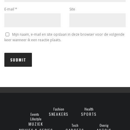
E-mail
*
Site
Mijn naam, e-mail en site opslaan in deze browser voor de volgende
keer wanneer ik een reactie plaats.
Fashion
Health
SNEAKERS
SPORTS
Events
Lifestyle
MUZIEK
Tech
Overig