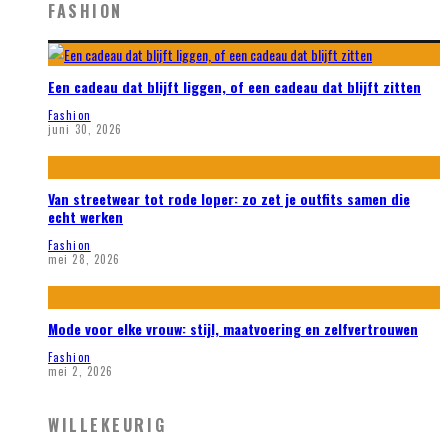
FASHION
Een cadeau dat blijft liggen, of een cadeau dat blijft zitten
Fashion
juni 30, 2026
Van streetwear tot rode loper: zo zet je outfits samen die
echt werken
Fashion
mei 28, 2026
Mode voor elke vrouw: stijl, maatvoering en zelfvertrouwen
Fashion
mei 2, 2026
WILLEKEURIG