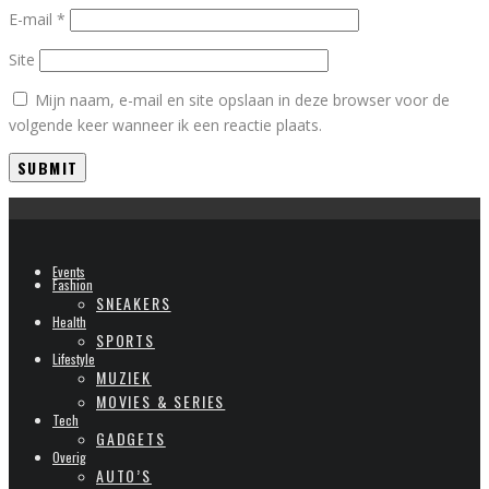
E-mail
*
Site
Mijn naam, e-mail en site opslaan in deze browser voor de
volgende keer wanneer ik een reactie plaats.
Events
Fashion
SNEAKERS
Health
SPORTS
Lifestyle
MUZIEK
MOVIES & SERIES
Tech
GADGETS
Overig
AUTO’S