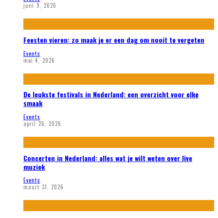
juni 9, 2026
Feesten vieren: zo maak je er een dag om nooit te vergeten
Events
mei 4, 2026
De leukste festivals in Nederland: een overzicht voor elke
smaak
Events
april 26, 2026
Concerten in Nederland: alles wat je wilt weten over live
muziek
Events
maart 31, 2026