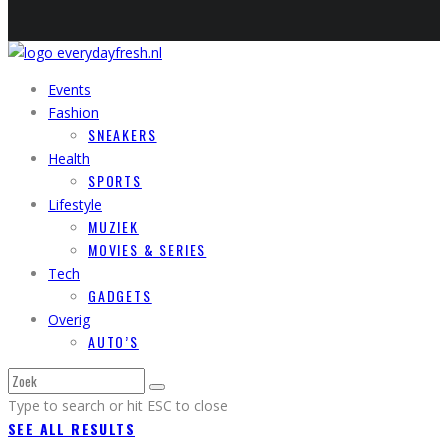
Events
Fashion
SNEAKERS
Health
SPORTS
Lifestyle
MUZIEK
MOVIES & SERIES
Tech
GADGETS
Overig
AUTO’S
Type to search or hit ESC to close
SEE ALL RESULTS