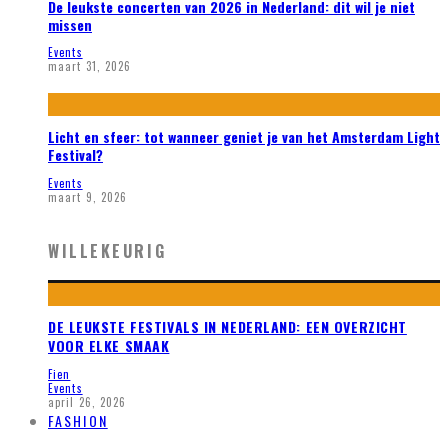
De leukste concerten van 2026 in Nederland: dit wil je niet
missen
Events
maart 31, 2026
Licht en sfeer: tot wanneer geniet je van het Amsterdam Light
Festival?
Events
maart 9, 2026
WILLEKEURIG
DE LEUKSTE FESTIVALS IN NEDERLAND: EEN OVERZICHT
VOOR ELKE SMAAK
Fien
Events
april 26, 2026
FASHION