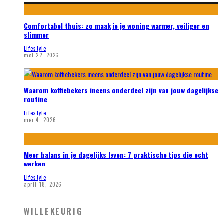
Comfortabel thuis: zo maak je je woning warmer, veiliger en
slimmer
Lifestyle
mei 22, 2026
Waarom koffiebekers ineens onderdeel zijn van jouw dagelijkse
routine
Lifestyle
mei 4, 2026
Meer balans in je dagelijks leven: 7 praktische tips die echt
werken
Lifestyle
april 18, 2026
WILLEKEURIG