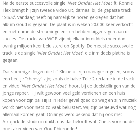
Na de eerste succesvolle single ‘
Niet Omdat Het Moet
‘ ft. Ronnie
Flex brengt hij zijn tweede video uit, ditmaal bij de gepaste track
‘
Goud
‘. Vandaag heeft hij namelijk te horen gekregen dat het
album Goud is gegaan. De plaat is in weken 20.000 keer verkocht
en met name de streamingdiensten hebben bijgedragen aan dit
succes. De tracks van WOP zijn bij elkaar inmiddels meer dan
twintig miljoen keer beluisterd op Spotify. De meeste succesvolle
track is de single ‘
Niet Omdat Het Moet
‘, die inmiddels platina is
gegaan.
Dat sommige dingen die Lil’ Kleine of zijn manager regelen, soms
een beetje “cheesy” zijn; zoals de halve Tele 2 reclame in de track
en video ‘
Niet Omdat Het Moet
‘, hoort bij de doelstellingen van de
jonge rapper. Hij wilt gewoon veel geld verdienen en een huis
kopen voor zijn pa. Hij is in ieder geval goed op weg en zijn muziek
wordt niet voor niets zo vaak beluistert. Wij zijn benieuwd wat nog
allemaal komen gaat. Onlangs werd bekend dat hij ook met
Afrojack de studio in duikt, dus dat belooft wat. Check voor nu de
one taker video van ‘Goud’ hieronder!