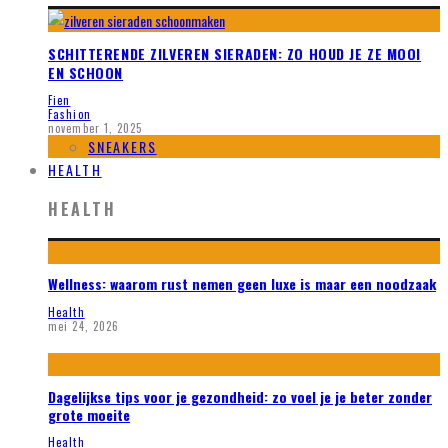
SCHITTERENDE ZILVEREN SIERADEN: ZO HOUD JE ZE MOOI
EN SCHOON
Fien
Fashion
november 1, 2025
SNEAKERS
HEALTH
HEALTH
Wellness: waarom rust nemen geen luxe is maar een noodzaak
Health
mei 24, 2026
Dagelijkse tips voor je gezondheid: zo voel je je beter zonder
grote moeite
Health