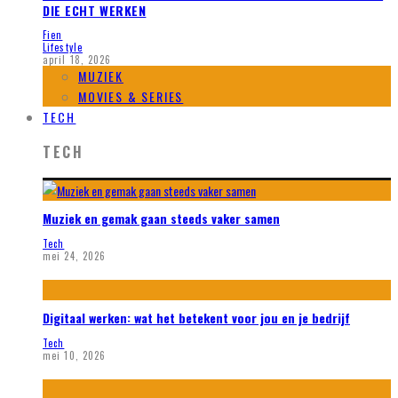
DIE ECHT WERKEN
Fien
Lifestyle
april 18, 2026
MUZIEK
MOVIES & SERIES
TECH
TECH
Muziek en gemak gaan steeds vaker samen
Tech
mei 24, 2026
Digitaal werken: wat het betekent voor jou en je bedrijf
Tech
mei 10, 2026