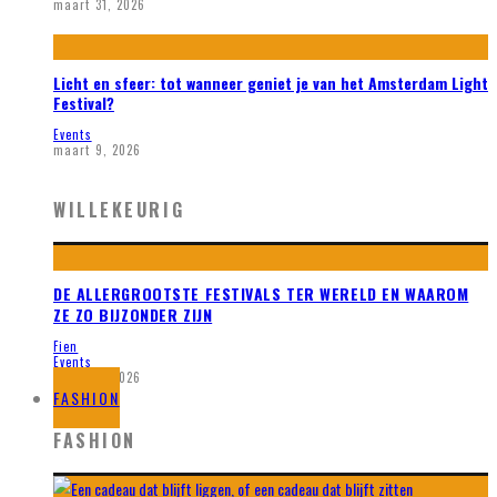
maart 31, 2026
Licht en sfeer: tot wanneer geniet je van het Amsterdam Light
Festival?
Events
maart 9, 2026
WILLEKEURIG
DE ALLERGROOTSTE FESTIVALS TER WERELD EN WAAROM
ZE ZO BIJZONDER ZIJN
Fien
Events
maart 7, 2026
FASHION
FASHION