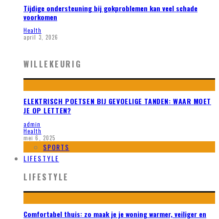
Tijdige ondersteuning bij gokproblemen kan veel schade
voorkomen
Health
april 3, 2026
WILLEKEURIG
ELEKTRISCH POETSEN BIJ GEVOELIGE TANDEN: WAAR MOET
JE OP LETTEN?
admin
Health
mei 6, 2025
SPORTS
LIFESTYLE
LIFESTYLE
Comfortabel thuis: zo maak je je woning warmer, veiliger en