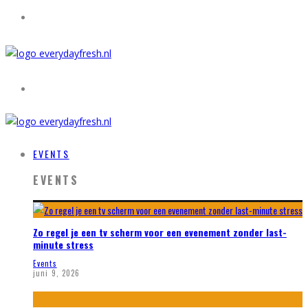
EVENTS
EVENTS
Zo regel je een tv scherm voor een evenement zonder last-
minute stress
Events
juni 9, 2026