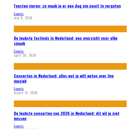
Feesten vieren: zo maak je er een dag om nooit te vergeten
Events
mei 4, 2026
De leukste festivals in Nederland: een overzicht voor elke
smaak
Events
april 26, 2026
Concerten in Nederland: alles wat je wilt weten over live
muziek
Events
maart 31, 2026
De leukste concerten van 2026 in Nederland: dit wil je niet
missen
Events