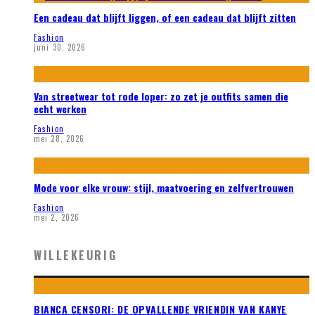
Een cadeau dat blijft liggen, of een cadeau dat blijft zitten
Fashion
juni 30, 2026
Van streetwear tot rode loper: zo zet je outfits samen die
echt werken
Fashion
mei 28, 2026
Mode voor elke vrouw: stijl, maatvoering en zelfvertrouwen
Fashion
mei 2, 2026
WILLEKEURIG
BIANCA CENSORI: DE OPVALLENDE VRIENDIN VAN KANYE