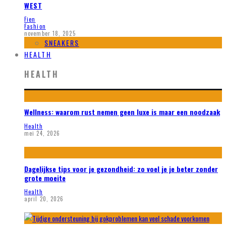
WEST
Fien
Fashion
november 18, 2025
SNEAKERS
HEALTH
HEALTH
Wellness: waarom rust nemen geen luxe is maar een noodzaak
Health
mei 24, 2026
Dagelijkse tips voor je gezondheid: zo voel je je beter zonder
grote moeite
Health
april 20, 2026