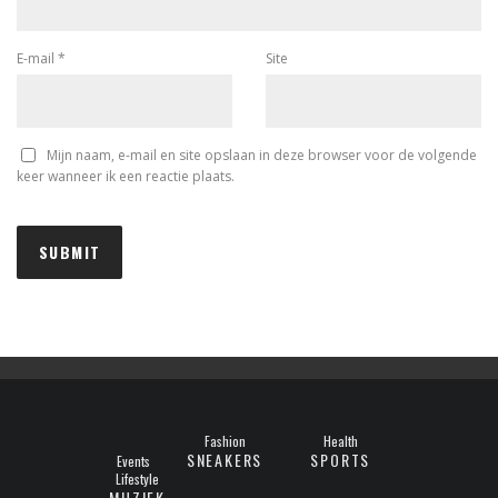
E-mail
*
Site
Mijn naam, e-mail en site opslaan in deze browser voor de volgende
keer wanneer ik een reactie plaats.
Fashion
Health
SNEAKERS
SPORTS
Events
Lifestyle
MUZIEK